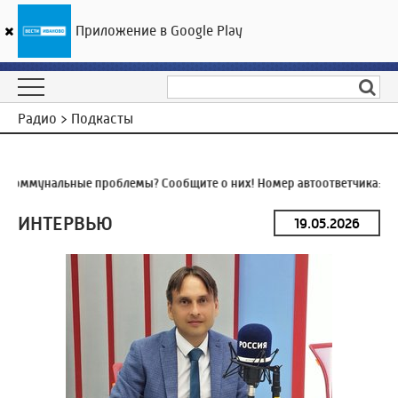
Приложение в Google Play
ГТРК «Ивтелерадио»
25
°C
08 августа 14:40
Радио > Подкасты
Коммунальные проблемы? Сообщите о них! Номер автоответчика:
8 (
ИНТЕРВЬЮ