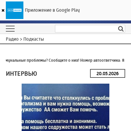
Приложение в Google Play
ГТРК «Ивтелерадио»
17
°C
06 августа 00:52
Радио > Подкасты
ммунальные проблемы? Сообщите о них! Номер автоответчика:
8 (49
ИНТЕРВЬЮ