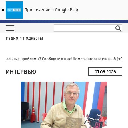
Приложение в Google Play
ГТРК «Ивтелерадио»
22
°C
06 августа 22:38
Радио > Подкасты
нальные проблемы? Сообщите о них! Номер автоответчика:
8 (4932)
ИНТЕРВЬЮ