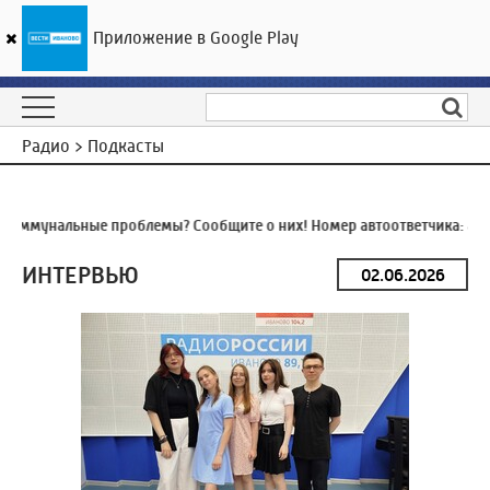
Приложение в Google Play
ГТРК «Ивтелерадио»
27
°C
07 августа 17:28
Радио > Подкасты
оммунальные проблемы? Сообщите о них! Номер автоответчика:
8 (4
ИНТЕРВЬЮ