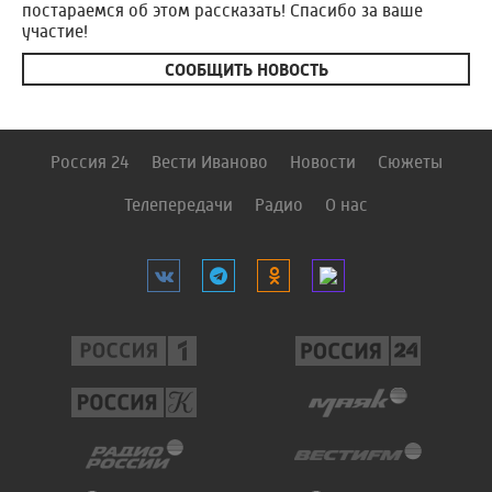
постараемся об этом рассказать! Спасибо за ваше
участие!
СООБЩИТЬ НОВОСТЬ
Россия 24
Вести Иваново
Новости
Сюжеты
Телепередачи
Радио
О нас