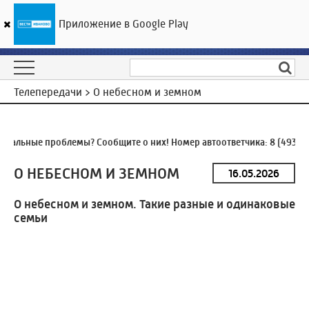
Приложение в Google Play
ГТРК «Ивтелерадио»
16
°C
09 августа 02:50
Телепередачи > О небесном и земном
альные проблемы? Сообщите о них! Номер автоответчика:
8 (4932) 
О НЕБЕСНОМ И ЗЕМНОМ
О небесном и земном. Такие разные и одинаковые
семьи