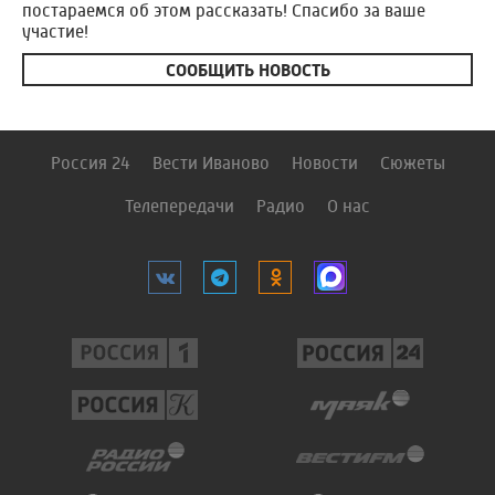
постараемся об этом рассказать! Спасибо за ваше
участие!
СООБЩИТЬ НОВОСТЬ
Россия 24
Вести Иваново
Новости
Сюжеты
Телепередачи
Радио
О нас