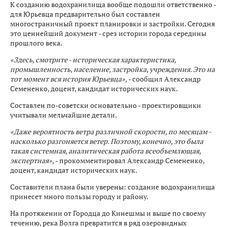
К созданию водохранилища вообще подошли ответственно -
для Юрьевца предварительно был составлен
многостраничный проект планировки и застройки. Сегодня
это ценнейший документ - срез истории города середины
прошлого века.
«Здесь, смотрите - историческая характеристика,
промышленность, население, застройка, учреждения. Это на
тот момент вся история Юрьевца»,
- сообщил Александр
Семененко, доцент, кандидат исторических наук.
Составлен по-советски основательно - проектировщики
учитывали мельчайшие детали.
«Даже вероятность ветра различной скорости, по месяцам -
насколько разгоняется ветер. Поэтому, конечно, это была
такая системная, аналитическая работа всеобъемлющая,
экспертная»,
- прокомментировал Александр Семененко,
доцент, кандидат исторических наук.
Составители плана были уверены: создание водохранилища
принесет много пользы городу и району.
На протяжении от Городца до Кинешмы и выше по своему
течению, река Волга превратится в ряд озеровидных