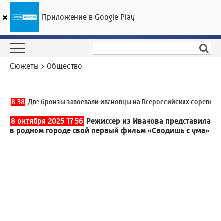
Приложение в Google Play
ГТРК «Ивтелерадио»
18
°C
10 августа 09:06
Сюжеты > Общество
8:38
Две бронзы завоевали ивановцы на Всероссийских соревнования
8 октября 2025 17:56
Режиссер из Иванова представила
в родном городе свой первый фильм «Сводишь с ума»