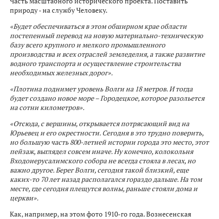
Часть масштабного исторического проекта. Поставить
природу - на службу Человеку.
«Будет обеспечиваться в этом обширном крае области
постепенный перевод на новую материально-техническую
базу всего крупного и мелкого промышленного
производства и всех отраслей земледелия, а также развитие
водного транспорта и осуществление строительства
необходимых железных дорог».
«Плотина поднимет уровень Волги на 18 метров. И тогда
будет создано новое море – Городецкое, которое разольется
на сотни километров».
«Отсюда, с вершины, открывается потрясающий вид на
Юрьевец и его окрестности. Сегодня в это трудно поверить,
но большую часть 800-летней истории города это место, этот
пейзаж, выглядел совсем иначе. Ну конечно, колокольня
Входоиерусалимского собора не всегда стояла в лесах, но
важно другое. Берег Волги, сегодня такой близкий, еще
каких-то 70 лет назад располагался гораздо дальше. На том
месте, где сегодня плещутся волны, раньше стояли дома и
церкви».
Как, например, на этом фото 1910-го года. Вознесенская