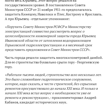
могло весь Юрьевец. Этот вопрос решался на
государственном уровне. В постановлении Совета
Министров СССР от 21 ноября 1951-го предполагалось
защитить Кинешму, Наволоки и Плес, Кострому и Ярославль.
А про Юрьевец - отдельное упоминание:
«Поручить Совету Министров РСФСР и Министерству
электростанций совместно рассмотреть вопрос о
целесообразности инженерной защиты города Юрьевец
Ивановской области от затопления водохранилищем
Горьковской гидроэлектростанции и в месячный срок
представить предложения в Совет Министров СССР».
Часть города решили защитить многокилометровой дамбой.
Для ее строительства буквально срыли гору - Георгиевскую
гору.
«Работали тысячи людей, строительство шло несколько лет.
Это было сложнейшее гидротехническое сооружение,
которое, надо сказать, к чести строителей, без серьезных
ремонтов просуществовало до начала XXI века. И только в
начале XXI века встал вопрос о необходимости уже ее
ремонта и реконструкции»
, - прокомментировал Андрей
Кабанов, кандидат исторических наук.