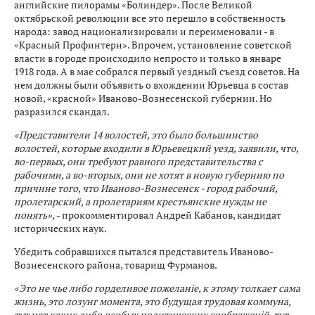
английские пилорамы «Болиндер». После Великой
октябрьской революции все это перешло в собственность
народа: завод национализировали и переименовали - в
«Красный Профинтерн». Впрочем, установление советской
власти в городе происходило непросто и только в январе
1918 года. А в мае собрался первый уездный съезд советов. На
нем должны были объявить о вхождении Юрьевца в состав
новой, «красной» Иваново-Вознесенской губернии. Но
разразился скандал.
«Представители 14 волостей, это было большинство
волостей, которые входили в Юрьевецкий уезд, заявили, что,
во-первых, они требуют равного представительства с
рабочими, а во-вторых, они не хотят в новую губернию по
причине того, что Иваново-Вознесенск - город рабочий,
пролетарский, а пролетариям крестьянские нужды не
понять»,
- прокомментировал Андрей Кабанов, кандидат
исторических наук.
Убедить собравшихся пытался представитель Иваново-
Вознесенского района, товарищ Фурманов.
«Это не чье либо горделивое пожеланiе, к этому толкает сама
жизнь, это лозунг момента, это будущая трудовая коммуна,
тут нет каких либо особых политических соображенiй, тут