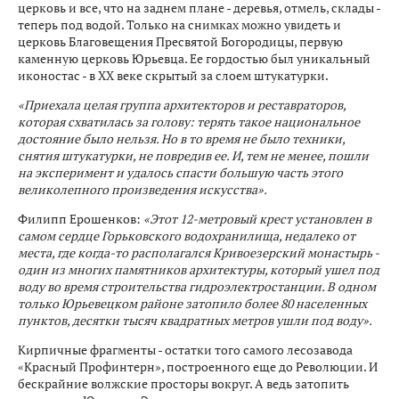
церковь и все, что на заднем плане - деревья, отмель, склады -
теперь под водой. Только на снимках можно увидеть и
церковь Благовещения Пресвятой Богородицы, первую
каменную церковь Юрьевца. Ее гордостью был уникальный
иконостас - в XX веке скрытый за слоем штукатурки.
«Приехала целая группа архитекторов и реставраторов,
которая схватилась за голову: терять такое национальное
достояние было нельзя. Но в то время не было техники,
снятия штукатурки, не повредив ее. И, тем не менее, пошли
на эксперимент и удалось спасти большую часть этого
великолепного произведения искусства».
Филипп Ерошенков:
«Этот 12-метровый крест установлен в
самом сердце Горьковского водохранилища, недалеко от
места, где когда-то располагался Кривоезерский монастырь -
один из многих памятников архитектуры, который ушел под
воду во время строительства гидроэлектростанции. В одном
только Юрьевецком районе затопило более 80 населенных
пунктов, десятки тысяч квадратных метров ушли под воду».
Кирпичные фрагменты - остатки того самого лесозавода
«Красный Профинтерн», построенного еще до Революции. И
бескрайние волжские просторы вокруг. А ведь затопить