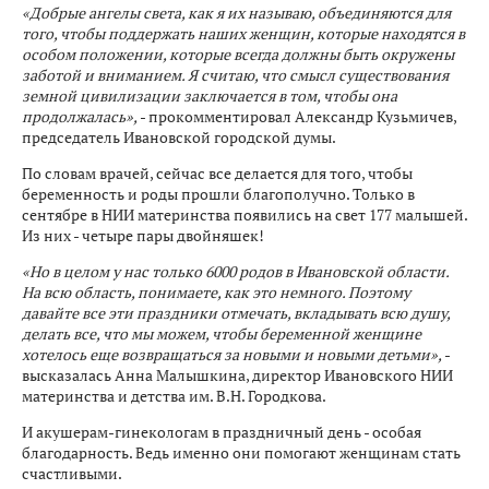
«Добрые ангелы света, как я их называю, объединяются для
того, чтобы поддержать наших женщин, которые находятся в
особом положении, которые всегда должны быть окружены
заботой и вниманием. Я считаю, что смысл существования
земной цивилизации заключается в том, чтобы она
продолжалась»,
- прокомментировал Александр Кузьмичев,
председатель Ивановской городской думы.
По словам врачей, сейчас все делается для того, чтобы
беременность и роды прошли благополучно. Только в
сентябре в НИИ материнства появились на свет 177 малышей.
Из них - четыре пары двойняшек!
«Но в целом у нас только 6000 родов в Ивановской области.
На всю область, понимаете, как это немного. Поэтому
давайте все эти праздники отмечать, вкладывать всю душу,
делать все, что мы можем, чтобы беременной женщине
хотелось еще возвращаться за новыми и новыми детьми»,
-
высказалась Анна Малышкина, директор Ивановского НИИ
материнства и детства им. В.Н. Городкова.
И акушерам-гинекологам в праздничный день - особая
благодарность. Ведь именно они помогают женщинам стать
счастливыми.