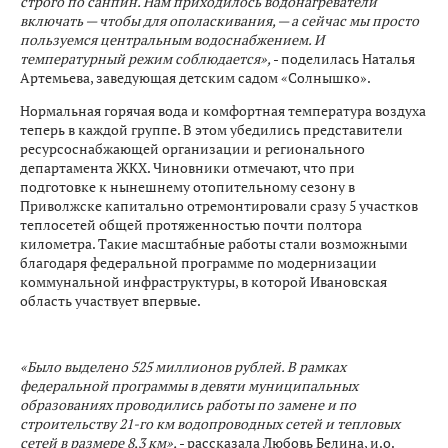
строго по санпин. Нам приходилось водонагреватели
включать — чтобы для ополаскивания, — а сейчас мы просто
пользуемся центральным водоснабжением. И
температурный режим соблюдается»,
- поделилась Наталья
Артемьева, заведующая детским садом «Солнышко».
Нормальная горячая вода и комфортная температура воздуха
теперь в каждой группе. В этом убедились представители
ресурсоснабжающей организации и регионального
департамента ЖКХ. Чиновники отмечают, что при
подготовке к нынешнему отопительному сезону в
Приволжске капитально отремонтировали сразу 5 участков
теплосетей общей протяженностью почти полтора
километра. Такие масштабные работы стали возможными
благодаря федеральной программе по модернизации
коммунальной инфраструктуры, в которой Ивановская
область участвует впервые.
«Было выделено 525 миллионов рублей. В рамках
федеральной программы в девяти муниципальных
образованиях проводились работы по замене и по
строительству 21-го км водопроводных сетей и тепловых
сетей в размере 8,3 км»,
- рассказала Любовь Белина, и.о.