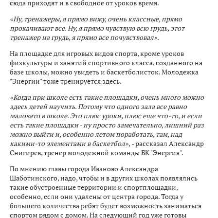
сюда приходят и в свободное от уроков время.
«Ну, тренажеры, я прямо вижу, очень классные, прямо
прокачивают все. Ну, я прямо чувствую всю грудь, этот
тренажер на грудь, я прямо все почувствовал».
На площадке для игровых видов спорта, кроме уроков
физкультуры и занятий спортивного класса, созданного на
базе школы, можно увидеть и баскетболисток. Молодежка
"Энергии" тоже тренируется здесь.
«Когда при школе есть такие площадки, очень много можно
здесь детей научить. Потому что одного зала все равно
маловато в школе. Это плюс уроки, плюс еще что-то, и если
есть такие площадки - ну просто замечательно, лишний раз
можно выйти и, особенно летом поработать, там, над
какими-то элементами в баскетбол»,
- рассказал Александр
Снигирев, тренер молодежной команды БК "Энергия".
По мнению главы города Иваново Александра
Шаботинского, надо, чтобы и в других школах появлялись
такие обустроенные территории и спортплощадки,
особенно, если они удалены от центра города. Тогда у
большего количества ребят будет возможность заниматься
спортом рядом с домом. На следующий год уже готовы