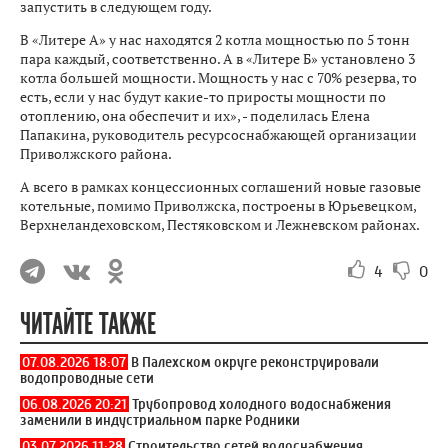
запустить в следующем году.
В «Литере А» у нас находятся 2 котла мощностью по 5 тонн
пара каждый, соответственно. А в «Литере Б» установлено 3
котла большей мощности. Мощность у нас с 70% резерва, то
есть, если у нас будут какие-то приросты мощности по
отоплению, она обеспечит и их», - поделилась Елена
Папакина, руководитель ресурсоснабжающей организации
Приволжского района.
А всего в рамках концессионных соглашений новые газовые
котельные, помимо Приволжска, построены в Юрьевецком,
Верхнеландеховском, Пестяковском и Лежневском районах.
4
0
ЧИТАЙТЕ ТАКЖЕ
07.08.2026 18:07
В Палехском округе реконструировали
водопроводные сети
06.08.2026 20:21
Трубопровод холодного водоснабжения
заменили в индустриальном парке Родники
03.07.2026 11:28
Строительство сетей водоснабжения