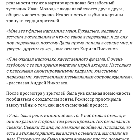
реальности эту же квартиру арендовал беззаботный
тусовщик Иван. Молодые люди влюбляются друг в друга,
общаясь через зеркало. Искренность и глубина картины
тронули сердца зрителей.
«Мне этот фильм напомнил меня. Буквально, недавно я
вступил в отношения и что-то такое я переживал, и до сих
пор переживаю, поэтому Даша прямо попала в сердце мне, и
уверен - другим тоже»,
- высказался Кирилл Пискунов.
«Я не ожидал настолько качественного фильма. С очень
глубокой с точки зрения эмпатии игрой актеров. Настолько
с классными смонтированными кадрами, классными
переходами, качественным музыкальным сопровождением»,
- рассказал Андрей Николаев.
После просмотра у зрителей была уникальная возможность
пообщаться с создателем ленты. Режиссер приоткрыла
завесу тайны о том, как шел съемочный процесс.
«У нас было репетиционное место. У нас стояло стекло, и
они по разные стороны там репетировали. Потом начались
съемки. Съемки 22 дня, но мы жили вообще на площадке, то
есть в этих декорациях, вы видели осьминога, мы спали на
нем. Потому что не было иногда времени просто помыться