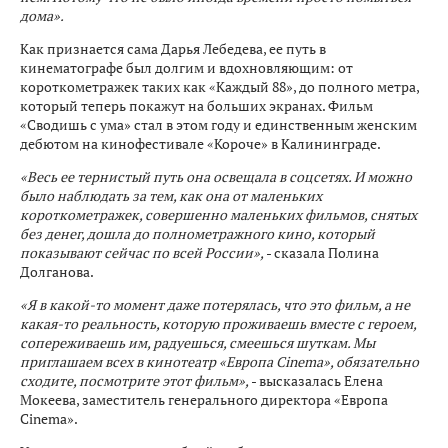
дома».
Как признается сама Дарья Лебедева, ее путь в
кинематографе был долгим и вдохновляющим: от
короткометражек таких как «Каждый 88», до полного метра,
который теперь покажут на больших экранах. Фильм
«Сводишь с ума» стал в этом году и единственным женским
дебютом на кинофестивале «Короче» в Калининграде.
«Весь ее тернистый путь она освещала в соцсетях. И можно
было наблюдать за тем, как она от маленьких
короткометражек, совершенно маленьких фильмов, снятых
без денег, дошла до полнометражного кино, который
показывают сейчас по всей России»,
- сказала Полина
Долганова.
«Я в какой-то момент даже потерялась, что это фильм, а не
какая-то реальность, которую проживаешь вместе с героем,
сопереживаешь им, радуешься, смеешься шуткам. Мы
приглашаем всех в кинотеатр «Европа Cinema», обязательно
сходите, посмотрите этот фильм»,
- высказалась Елена
Мокеева, заместитель генерального директора «Европа
Cinema».