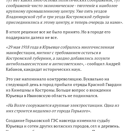
соображенiе чисто экономическое - тяготенiе к наиболее
крупному промышленному центру. Уже пять уездов
Владимирской губ и три уезда Костромской губернiи
присоединились к этому центру, и теперь очередь за нами».
В итоге решение все же было принято. Но в городе его
поддержали далеко не все.
«29 мая 1918 года в Юрьевце собралось многочисленная
манифестация, митинг с требованием остаться в
Костромской губернии, а заодно добавились лозунги
антибольшесистские и антисоветские»,
- сообщил Андрей
Кабанов, кандидат исторических наук.
Это уже напоминало контрреволюцию. Буквально на
следующий день в город прибыли отряды Красной Гвардии
из Кинешмы и Костромы. Больше вопрос о вхождении
Юрьевца в Ивановскую область не поднимался.
«На Волге сооружаются крупные электростанции. Одна из
них строится недалеко от города Горького».
Создание Горьковской ГЭС навсегда изменило судьбу
Юрьевца и сотен других волжских городов, сел и деревень.