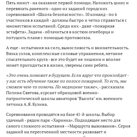
Пять минут - на оказание первой помощи. Наложить шину и
перевязать раненого - одно из заданий городских
соревнований «Школа безопасности». 10 команд - по 6
участников в каждой - должны быстро и четко справиться с
множеством испытаний. Среди них - даже «пожарная
эстафета». Задача - облачиться в костюм огнеборца и
потушить пламя с помощью противогаза.
А еще - испытания на силу, выносливость и внимательность.
Вязка узлов, комплексные силовые упражнения, метание
спасательного круга - все это будет не лишним и вполне
может пригодиться в жизни, уверены сами ребята.
«Это очень поможет в будущем. Если вдруг что произойдет -
у нас есть обучение также по полосе пожарной. То есть, мы
сможем чем-то помочь. По медицине также»,
- рассказала
Полина Святова, курсант образцовой военно-
патриотической школы авиаторов "Высота" им. военного
летчика А.Я. Кузина.
Соревнования проводятся на базе 41-й школы. Выбор
удачный - рядом парк «Харинка». Подходящее место для
самого сложного испытания - «Маршрута выживания». Серия
заданий на пересеченной местности развивает и