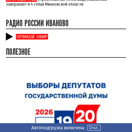
завершают в 4 сёлах Ивановской области
РАДИО РОССИИ ИВАНОВО
ПРЯМОЙ ЭФИР
ПОЛЕЗНОЕ
Автоподгрузка включена
Автоподгрузка включена
Автоподгрузка включена
Автоподгрузка включена
Автоподгрузка включена
Откл.
Откл.
Откл.
Откл.
Откл.