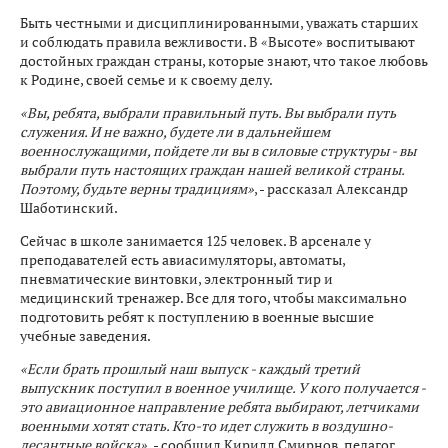
Быть честными и дисциплинированными, уважать старших
и соблюдать правила вежливости. В «Высоте» воспитывают
достойных граждан страны, которые знают, что такое любовь
к Родине, своей семье и к своему делу.
«Вы, ребята, выбрали правильный путь. Вы выбрали путь
служения. И не важно, будете ли в дальнейшем
военнослужащими, пойдете ли вы в силовые структуры - вы
выбрали путь настоящих граждан нашей великой страны.
Поэтому, будьте верны традициям»
, - рассказал Александр
Шаботинский.
Сейчас в школе занимается 125 человек. В арсенале у
преподавателей есть авиасимуляторы, автоматы,
пневматические винтовки, электронный тир и
медицинский тренажер. Все для того, чтобы максимально
подготовить ребят к поступлению в военные высшие
учебные заведения.
«Если брать прошлый наш выпуск - каждый третий
выпускник поступил в военное училище. У кого получается -
это авиационное направление ребята выбирают, летчиками
военными хотят стать. Кто-то идет служить в воздушно-
десантные войска»,
- сообщил Кирилл Смирнов, педагог