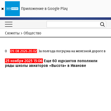
Приложение в Google Play
ГТРК «Ивтелерадио»
14
°C
10 августа 06:49
Сюжеты > Общество
930
09.08.2026 20:02
За полгода погрузка на железной дороге в Ива
25 ноября 2025 15:06
Еще 60 курсантов пополнили
ряды школы авиаторов «Высота» в Иванове