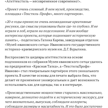
«Агиттекстиль — несовременное современно!».
«Проект очень сложный. В нем музей, производство,
площадка «Текстиль-Профи», много партнеров».
«20-е годы принесли очень неожиданные креативные
рисунки, где смыслы упакованы были где-то глубоко. И не
играли в лоб, играли на подсознание. И нам вообще
интересны проекты, которые поднимают историческую
память»,
- поделилась Галина Карева, заведующая отделом
«Музей ивановского ситца» Ивановского государственного
историко-краеведческого музея им. Д.Г. Бурылина.
Воспроизвести шедевры агиттекстиля на основе
подлинников из собрания Музея ивановского ситца удалось
на предприятии «Красная Талка», а «ТекстильПрофи-
Иваново» стал генеральным партнёром этого уникального
проекта. В качестве основы для печати выбрали бязь, что
делает ее применение универсальным и дает возможность
использовать как для одежды, так и в интерьере.
«Производственными мощностями старались максимально,
наверное, деликатно подойти к историческому экскурсу, для
чего внимательно, выпуская, соблюдали колориты,
соблюдали размеры и масштабность. И это было достаточно