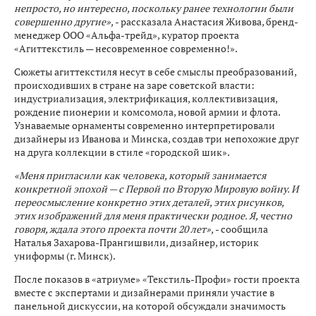
непросто, но интересно, поскольку ранее технологии были
совершенно другие»,
- рассказала Анастасия Живова, бренд-
менеджер ООО «Альфа-трейд», куратор проекта
«Агиттекстиль — несовременное современно!».
Сюжеты агиттекстиля несут в себе смыслы преобразований,
происходивших в стране на заре советской власти:
индустриализация, электрификация, коллективизация,
рождение пионерии и комсомола, новой армии и флота.
Узнаваемые орнаменты современно интерпретировали
дизайнеры из Иванова и Минска, создав три непохожие друг
на друга коллекции в стиле «городской шик».
«Меня пригласили как человека, который занимается
конкретной эпохой — с Первой по Вторую Мировую войну. И
переосмысление конкретно этих деталей, этих рисунков,
этих изображений для меня практически родное. Я, честно
говоря, ждала этого проекта почти 20 лет»,
- сообщила
Наталья Захарова-Прангишвили, дизайнер, историк
униформы (г. Минск).
После показов в «атриуме» «Текстиль-Профи» гости проекта
вместе с экспертами и дизайнерами приняли участие в
панельной дискуссии, на которой обсуждали значимость