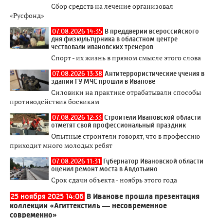
Сбор средств на лечение организовал
«Русфонд»
07.08.2026 14:35
В преддверии всероссийского
дня физкультурника в областном центре
чествовали ивановских тренеров
Спорт - их жизнь в прямом смысле этого слова
07.08.2026 13:38
Антитеррористические учения в
здании ГУ МЧС прошли в Иванове
Силовики на практике отрабатывали способы
противодействия боевикам
07.08.2026 12:33
Строители Ивановской области
отметят свой профессиональный праздник
Опытные строители говорят, что в профессию
приходит много молодых ребят
07.08.2026 11:31
Губернатор Ивановской области
оценил ремонт моста в Авдотьино
Срок сдачи объекта - ноябрь этого года
25 ноября 2025 14:06
В Иванове прошла презентация
коллекции «Агиттекстиль — несовременное
современно»