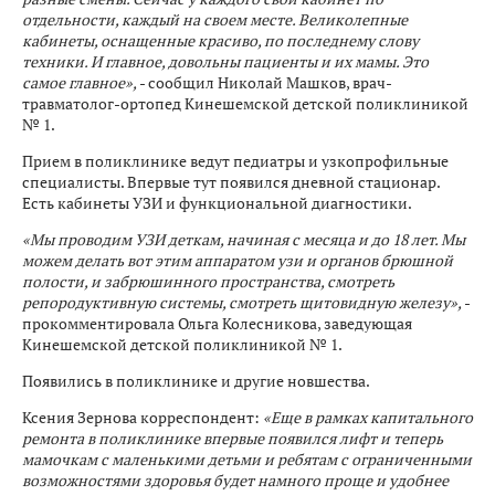
отдельности, каждый на своем месте. Великолепные
кабинеты, оснащенные красиво, по последнему слову
техники. И главное, довольны пациенты и их мамы. Это
самое главное»,
- сообщил Николай Машков, врач-
травматолог-ортопед Кинешемской детской поликлиникой
№ 1.
Прием в поликлинике ведут педиатры и узкопрофильные
специалисты. Впервые тут появился дневной стационар.
Есть кабинеты УЗИ и функциональной диагностики.
«Мы проводим УЗИ деткам, начиная с месяца и до 18 лет. Мы
можем делать вот этим аппаратом узи и органов брюшной
полости, и забрюшинного пространства, смотреть
репородуктивную системы, смотреть щитовидную железу»,
-
прокомментировала Ольга Колесникова, заведующая
Кинешемской детской поликлиникой № 1.
Появились в поликлинике и другие новшества.
Ксения Зернова корреспондент:
«Еще в рамках капитального
ремонта в поликлинике впервые появился лифт и теперь
мамочкам с маленькими детьми и ребятам с ограниченными
возможностями здоровья будет намного проще и удобнее