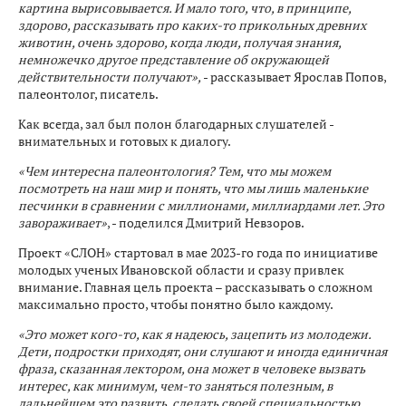
картина вырисовывается. И мало того, что, в принципе,
здорово, рассказывать про каких-то прикольных древних
животин, очень здорово, когда люди, получая знания,
немножечко другое представление об окружающей
действительности получают»,
- рассказывает Ярослав Попов,
палеонтолог, писатель.
Как всегда, зал был полон благодарных слушателей -
внимательных и готовых к диалогу.
«Чем интересна палеонтология? Тем, что мы можем
посмотреть на наш мир и понять, что мы лишь маленькие
песчинки в сравнении с миллионами, миллиардами лет. Это
завораживает»
, - поделился Дмитрий Невзоров.
Проект «СЛОН» стартовал в мае 2023-го года по инициативе
молодых ученых Ивановской области и сразу привлек
внимание. Главная цель проекта – рассказывать о сложном
максимально просто, чтобы понятно было каждому.
«Это может кого-то, как я надеюсь, зацепить из молодежи.
Дети, подростки приходят, они слушают и иногда единичная
фраза, сказанная лектором, она может в человеке вызвать
интерес, как минимум, чем-то заняться полезным, в
дальнейшем это развить, сделать своей специальностью,