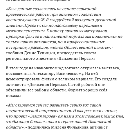
«База данных создавалась на основе серьезной
краеведческой работы при активном содействии
военнослужащих 98-й гвардейской воздушно-десантной
дивизии. Проект стал по настоящему народным и
межпоколенческим. К поиску архивных материалов,
проверки фактов и наполнений портала мы подключили не
только наших активистов, но и профессиональных
историков, краеведов, членов Общественной палаты»,
-
сообщил Денис Тупицын, председатель совета
регионального отделения «Движения Первых».
В этом году на ивановском жд вокзале открылась выставка,
посвященная Александру Василевскому. На ней
демонстрировали фильм о великом маршале. Его создали
активисты «Движения Первых». С этой работой они
объездили все районы области. Формат хорошо себя
показал.
«Мы стараемся сейчас развивать серию вот такой
патриотической направленности. И как раз-таки считаю,
что проект «Земля героев» он нам в этом поможет. Мы хотим,
чтобы люди больше знали о героях нашей Ивановской
области»,
- поделилась Милена Фильянова, активист