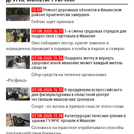
13:03
Ремонт дорожных объектов в Ильинском
районе практически завершен
Сейчас идет приемка
07.08.2026 16:37
3-я смена трудовых отрядов для
подростков стартовала в Иванове
Они собирают мусор, красят лавочки и
ограждения, приводят в порядок клумбы в парках и скверах
07.08.2026 15:36
Подарить мечту и вернуть
здоровье юной ивановке может каждый житель
области
Сбор средств на лечение организовал
«Русфонд»
07.08.2026 14:35
В преддверии всероссийского
дня физкультурника в областном центре
чествовали ивановских тренеров
Спорт - их жизнь в прямом смысле этого слова
07.08.2026 13:38
Антитеррористические учения в
здании ГУ МЧС прошли в Иванове
Силовики на практике отрабатывали способы
противодействия боевикам