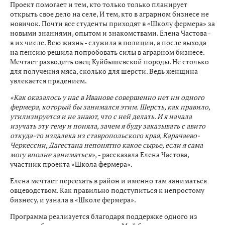
Проект помогает и тем, кто только только планирует
открыть свое дело на селе, И тем, кто в аграрном бизнесе не
новичок. Почти все студенты приходят в «Школу фермера» за
новыми знаниями, опытом и знакомствами. Елена Частова -
в их числе. Всю жизнь - служила в полиции, а после выхода
на пенсию решила попробовать силы в аграрном бизнесе.
Мечтает разводить овец Куйбышевской породы. Не столько
для получения мяса, сколько для шерсти. Ведь женщина
увлекается прядением.
«Как оказалось у нас в Иванове совершенно нет ни одного
фермера, который бы занимался этим. Шерсть, как правило,
утилизируется и не знают, что с ней делать. И я начала
изучать эту тему и поняла, зачем я буду заказывать с авито
откуда-то издалека из ставропольского края, Карачаево-
Черкессии, Дагестана непонятно какое сырье, если я сама
могу вполне заниматься»,
- рассказала Елена Частова,
участник проекта «Школа фермера».
Елена мечтает переехать в район и именно там заниматься
овцеводством. Как правильно подступиться к непростому
бизнесу, и узнала в «Школе фермера».
Программа реализуется благодаря поддержке одного из