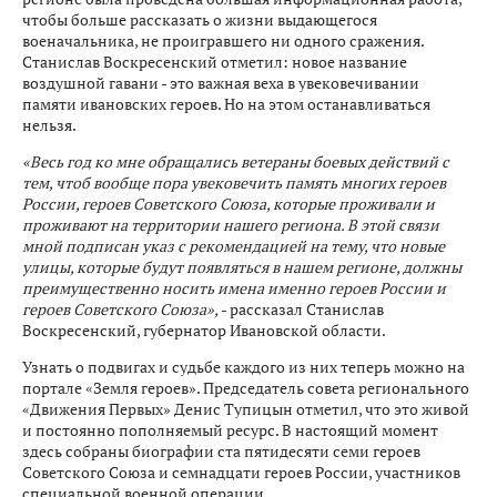
чтобы больше рассказать о жизни выдающегося
военачальника, не проигравшего ни одного сражения.
Станислав Воскресенский отметил: новое название
воздушной гавани - это важная веха в увековечивании
памяти ивановских героев. Но на этом останавливаться
нельзя.
«Весь год ко мне обращались ветераны боевых действий с
тем, чтоб вообще пора увековечить память многих героев
России, героев Советского Союза, которые проживали и
проживают на территории нашего региона. В этой связи
мной подписан указ с рекомендацией на тему, что новые
улицы, которые будут появляться в нашем регионе, должны
преимущественно носить имена именно героев России и
героев Советского Союза»,
- рассказал Станислав
Воскресенский, губернатор Ивановской области.
Узнать о подвигах и судьбе каждого из них теперь можно на
портале «Земля героев». Председатель совета регионального
«Движения Первых» Денис Тупицын отметил, что это живой
и постоянно пополняемый ресурс. В настоящий момент
здесь собраны биографии ста пятидесяти семи героев
Советского Союза и семнадцати героев России, участников
специальной военной операции.