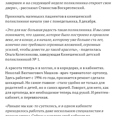
завершен и на следующей неделе поликлиника откроет свои
двери»,
- рассказал Станислав Воскресенский.
Принимать маленьких пациентов в кинешемской
поликлинике начали уже с понедельника, 8 декабря.
«Это для нас большая радость такая поликлиника. И вы сами
понимаете, что здание, которое было построено в прошлом
веке, не в конце, а в начале, которому уже больше ста лет,
конечно оно требовало огромных вложений, огромных
усилий, чтобы довести до такой красоты»,
- поделилась
Ольга Колесникова, заведующая Кинешемской детской
поликлиникой № 1.
А красота теперь и в холлах, и в коридорах, и в кабинетах.
Николай Вахтангович Машков - врач-травматолог-ортопед.
Здесь работает с 1994-го года, признается ремонт сделали
шикарный. Но самое главное - стало удобно не только для
родителей и детей, но и самих врачей. Говорит, для него, как
для ортопеда, все необходимое теперь под рукой. И рентген-
кабинет, и перевязочная.
«Раньше мы как-то суетились, и в одном кабинете
приходилось работать даже нескольким специалистам в
разные смены. Сейчас у каждого свой кабинет по