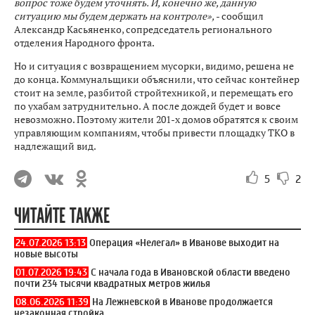
вопрос тоже будем уточнять. И, конечно же, данную
ситуацию мы будем держать на контроле»,
- сообщил
Александр Касьяненко, сопредседатель регионального
отделения Народного фронта.
Но и ситуация с возвращением мусорки, видимо, решена не
до конца. Коммунальщики объяснили, что сейчас контейнер
стоит на земле, разбитой стройтехникой, и перемещать его
по ухабам затруднительно. А после дождей будет и вовсе
невозможно. Поэтому жители 201-х домов обратятся к своим
управляющим компаниям, чтобы привести площадку ТКО в
надлежащий вид.
5
2
ЧИТАЙТЕ ТАКЖЕ
24.07.2026 13:13
Операция «Нелегал» в Иванове выходит на
новые высоты
01.07.2026 19:43
С начала года в Ивановской области введено
почти 234 тысячи квадратных метров жилья
08.06.2026 11:39
На Лежневской в Иванове продолжается
незаконная стройка