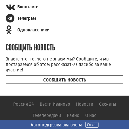
Вконтакте
Телеграм
Одноклассники
СООБЩИТЬ НОВОСТЬ
Знаете что-то, чего не знаем мы? Сообщите, и мы
постараемся об этом рассказать! Спасибо за ваше
участие!
СООБЩИТЬ НОВОСТЬ
Россия 24
Вести Иваново
Новости
Сюжеты
Телепередачи
Радио
О нас
Автоподгрузка включена
Автоподгрузка включена
Автоподгрузка включена
Автоподгрузка включена
Автоподгрузка включена
Откл.
Откл.
Откл.
Откл.
Откл.