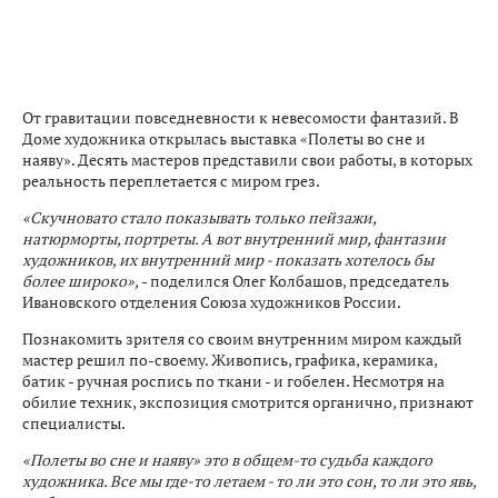
От гравитации повседневности к невесомости фантазий. В
Доме художника открылась выставка «Полеты во сне и
наяву». Десять мастеров представили свои работы, в которых
реальность переплетается с миром грез.
«Скучновато стало показывать только пейзажи,
натюрморты, портреты. А вот внутренний мир, фантазии
художников, их внутренний мир - показать хотелось бы
более широко»,
- поделился Олег Колбашов, председатель
Ивановского отделения Союза художников России.
Познакомить зрителя со своим внутренним миром каждый
мастер решил по-своему. Живопись, графика, керамика,
батик - ручная роспись по ткани - и гобелен. Несмотря на
обилие техник, экспозиция смотрится органично, признают
специалисты.
«Полеты во сне и наяву» это в общем-то судьба каждого
художника. Все мы где-то летаем - то ли это сон, то ли это явь,