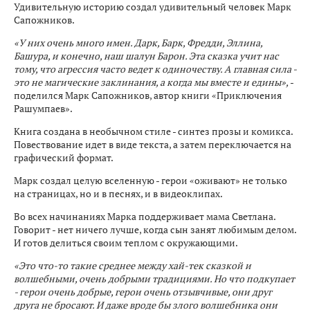
Удивительную историю создал удивительный человек Марк
Сапожников.
«У них очень много имен. Дарк, Барк, Фредди, Эллина,
Башура, и конечно, наш шалун Барон. Эта сказка учит нас
тому, что агрессия часто ведет к одиночеству. А главная сила -
это не магические заклинания, а когда мы вместе и едины»,
-
поделился Марк Сапожников, автор книги «Приключения
Рашумпаев».
Книга создана в необычном стиле - синтез прозы и комикса.
Повествование идет в виде текста, а затем переключается на
графический формат.
Марк создал целую вселенную - герои «оживают» не только
на страницах, но и в песнях, и в видеоклипах.
Во всех начинаниях Марка поддерживает мама Светлана.
Говорит - нет ничего лучше, когда сын занят любимым делом.
И готов делиться своим теплом с окружающими.
«Это что-то такие среднее между хай-тек сказкой и
волшебными, очень добрыми традициями. Но что подкупает
- герои очень добрые, герои очень отзывчивые, они друг
друга не бросают. И даже вроде бы злого волшебника они