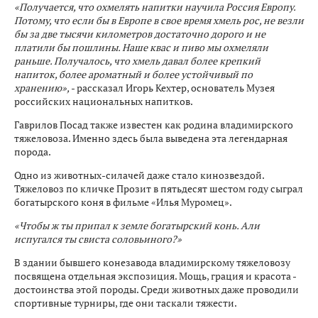
«Получается, что охмелять напитки научила Россия Европу.
Потому, что если бы в Европе в свое время хмель рос, не везли
бы за две тысячи километров достаточно дорого и не
платили бы пошлины. Наше квас и пиво мы охмеляли
раньше. Получалось, что хмель давал более крепкий
напиток, более ароматный и более устойчивый по
хранению»,
- рассказал Игорь Кехтер, основатель Музея
российских национальных напитков.
Гаврилов Посад также известен как родина владимирского
тяжеловоза. Именно здесь была выведена эта легендарная
порода.
Одно из животных-силачей даже стало кинозвездой.
Тяжеловоз по кличке Прозит в пятьдесят шестом году сыграл
богатырского коня в фильме «Илья Муромец».
«Чтобы ж ты припал к земле богатырский конь. Али
испугался ты свиста соловьиного?»
В здании бывшего конезавода владимирскому тяжеловозу
посвящена отдельная экспозиция. Мощь, грация и красота -
достоинства этой породы. Среди животных даже проводили
спортивные турниры, где они таскали тяжести.