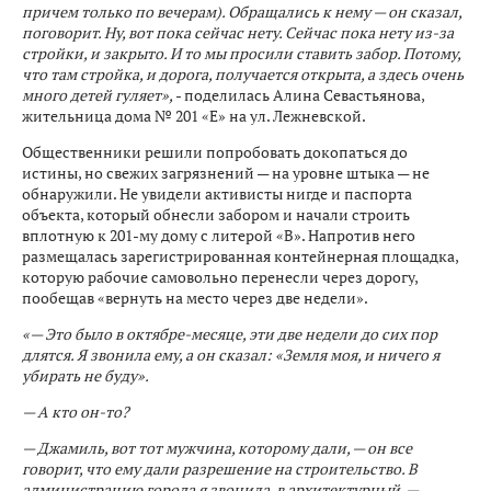
причем только по вечерам). Обращались к нему — он сказал,
поговорит. Ну, вот пока сейчас нету. Сейчас пока нету из-за
стройки, и закрыто. И то мы просили ставить забор. Потому,
что там стройка, и дорога, получается открыта, а здесь очень
много детей гуляет»,
- поделилась Алина Севастьянова,
жительница дома № 201 «Е» на ул. Лежневской.
Общественники решили попробовать докопаться до
истины, но свежих загрязнений — на уровне штыка — не
обнаружили. Не увидели активисты нигде и паспорта
объекта, который обнесли забором и начали строить
вплотную к 201-му дому с литерой «В». Напротив него
размещалась зарегистрированная контейнерная площадка,
которую рабочие самовольно перенесли через дорогу,
пообещав «вернуть на место через две недели».
«— Это было в октябре-месяце, эти две недели до сих пор
длятся. Я звонила ему, а он сказал: «Земля моя, и ничего я
убирать не буду».
— А кто он-то?
— Джамиль, вот тот мужчина, которому дали, — он все
говорит, что ему дали разрешение на строительство. В
администрацию города я звонила, в архитектурный, —