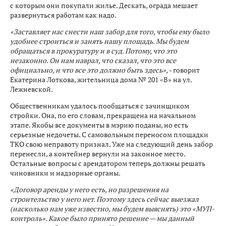
с которым они покупали жилье. Дескать, ограда мешает
развернуться работам как надо.
«Заставляет нас снести наш забор для того, чтобы ему было
удобнее строиться и занять нашу площадь. Мы будем
обращаться в прокуратуру и в суд. Потому, что это
незаконно. Он нам наврал, что сказал, что это все
официально, и что все это должно быть здесь»,
- говорит
Екатерина Лоткова, жительница дома № 201 «В» на ул.
Лежневской.
Общественникам удалось пообщаться с зачинщиком
стройки. Она, по его словам, прекращена на начальном
этапе. Якобы все документы в мэрию поданы, но есть
серьезные недочеты. С самовольным переносом площадки
ТКО свою неправоту признал. Уже на следующий день забор
перенесли, а контейнер вернули на законное место.
Остальные вопросы с арендатором теперь должны решать
чиновники и надзорные органы.
«Договор аренды у него есть, но разрешения на
строительство у него нет. Поэтому здесь сейчас выезжал
(насколько нам уже известно, мы будем выяснять) это «МУП-
контроль». Какое было принято решение — мы данный