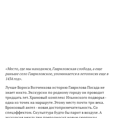
«Место, где мы находимся, Гавриловская слобода, а еще
раньше село Гавриловское, упоминается в летописях еще в
1434 год».
Лучше Бориса Волченкова историю Гаврилова Посада не
знает никто. Экскурсии по родному городу он проводит
тридцать лет. Храмовый комплекс Ильинского подворья -
одна из точек на маршруте. Этому месту почти три века.
Бронзовый ангел - новая достопримечательность. Со
спецэффектом. Скульптура будто бы парит в воздухе. А
экскурсия между тем преподносит новые сюрпризы.