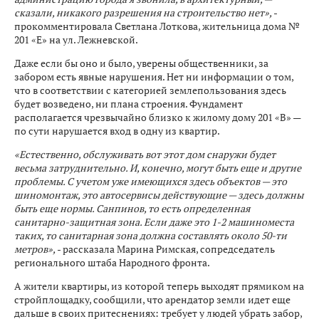
сказали, никакого разрешения на строительство нет»,
-
прокомментировала Светлана Лоткова, жительница дома №
201 «Е» на ул. Лежневской.
Даже если бы оно и было, уверены общественники, за
забором есть явные нарушения. Нет ни информации о том,
что в соответствии с категорией землепользования здесь
будет возведено, ни плана строения. Фундамент
располагается чрезвычайно близко к жилому дому 201 «В» —
по сути нарушается вход в одну из квартир.
«Естественно, обслуживать вот этот дом снаружи будет
весьма затруднительно. И, конечно, могут быть еще и другие
проблемы. С учетом уже имеющихся здесь объектов — это
шиномонтаж, это автосервисы действующие — здесь должны
быть еще нормы. Санпинов, то есть определенная
санитарно-защитная зона. Если даже это 1-2 машиноместа
таких, то санитарная зона должна составлять около 50-ти
метров»,
- рассказала Марина Римская, сопредседатель
регионального штаба Народного фронта.
А жители квартиры, из которой теперь выходят прямиком на
стройплощадку, сообщили, что арендатор земли идет еще
дальше в своих притеснениях: требует у людей убрать забор,