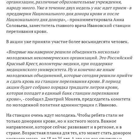
организации, различные образовательные учреждения,
народу много. Уже в течение двух недель у нас идет прием - в
преддверии Национального дня донора крови и после
Национального дня донора»,
- прокомментировала Анна
Соловьева, заместитель главного врача Ивановской станции
переливания крови.
В акции уже приняли участие более восьмидесяти человек.
«Впервые мы наверное решили объединить несколько
молодежных некоммерческих организаций. Это Российский
Красный Крест, волонтеры-медики, при поддержке
медицинского университета. Ну и конечно же иным
молодежных объединений, которые сегодня решили прийти
и сдать кровь на станции переливания крови. В период
акции будет собрано порядка тридцати литров крови,
которая попадет в единый банк станции переливания
крови»,
- сообщил Дмитрий Мокеев, председатель комитета
по молодежной политике администрации г. Иваново.
На станции очень ждут молодежь. Чтобы ребята стали не
только донорами крови, но и костного мозга. Важное
направление, которое сейчас развивают и в регионе, и в
стране. Возрастная планка для тех, кто может стать донором
костного мозга - от 18 до 35 лет. А это как раз студенты и