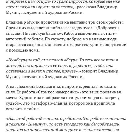
и образы к нам откуда-то транслируются, которые мы уже
потом визуализируем на холстах»,
- рассказал Владимир
Мухин, заслуженный художник России.
Владимир Мухин представил на выставке три своих работы.
Среди них выделяет «наиболее загадочную» - «Доброхоты
спасают Пизанскую башню». Работа выполнена в стиле -
авторский гобелен. По сюжету, добрые, но наивные люди
стараются сохранить знаменитое архитектурное сооружение
с помощью лома.
«Ну абсурд такой, смысловой абсурд. То есть все хотели и
хотят до сих пор как-то ее спасти, укрепить, чтобы она
оставалась в веках и прочее, прочее»,
- говорит Владимир
Мухин, заслуженный художник России.
А вот Людмила Большагина, напротив, решила показать
силу. Ее работа «Стойкое намерение» - это зашифрованная
мечта. Художница изобразила птицу, «летящую навстречу
судьбе». Это метафора желания, которое она предпочла
оставить в тайне.
«Над этой работой я недолго работала. Эта работа выполнена
в технике «26 минут», то есть там долго как бы собираешь
энергию по определенной методике и выплескиваешь на