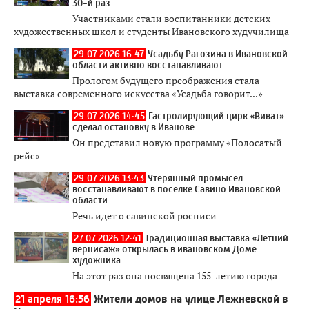
30-й раз
Участниками стали воспитанники детских
художественных школ и студенты Ивановского худучилища
29.07.2026 16:47
Усадьбу Рагозина в Ивановской
области активно восстанавливают
Прологом будущего преображения стала
выставка современного искусства «Усадьба говорит...»
29.07.2026 14:45
Гастролирующий цирк «Виват»
сделал остановку в Иванове
Он представил новую программу «Полосатый
рейс»
29.07.2026 13:43
Утерянный промысел
восстанавливают в поселке Савино Ивановской
области
Речь идет о савинской росписи
27.07.2026 12:41
Традиционная выставка «Летний
вернисаж» открылась в ивановском Доме
художника
На этот раз она посвящена 155-летию города
21 апреля 16:56
Жители домов на улице Лежневской в