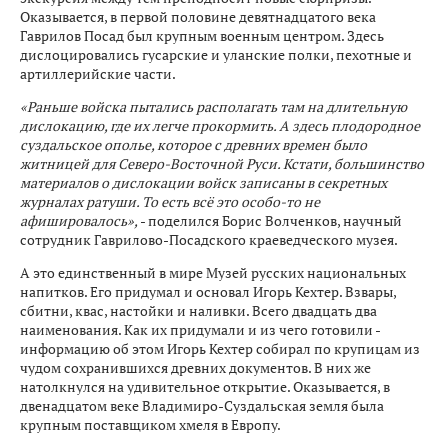
Оказывается, в первой половине девятнадцатого века
Гаврилов Посад был крупным военным центром. Здесь
дислоцировались гусарские и уланские полки, пехотные и
артиллерийские части.
«Раньше войска пытались располагать там на длительную
дислокацию, где их легче прокормить. А здесь плодородное
суздальское ополье, которое с древних времен было
житницей для Северо-Восточной Руси. Кстати, большинство
материалов о дислокации войск записаны в секретных
журналах ратуши. То есть всё это особо-то не
афишировалось»,
- поделился Борис Волченков, научный
сотрудник Гаврилово-Посадского краеведческого музея.
А это единственный в мире Музей русских национальных
напитков. Его придумал и основал Игорь Кехтер. Взвары,
сбитни, квас, настойки и наливки. Всего двадцать два
наименования. Как их придумали и из чего готовили -
информацию об этом Игорь Кехтер собирал по крупицам из
чудом сохранившихся древних документов. В них же
натолкнулся на удивительное открытие. Оказывается, в
двенадцатом веке Владимиро-Суздальская земля была
крупным поставщиком хмеля в Европу.