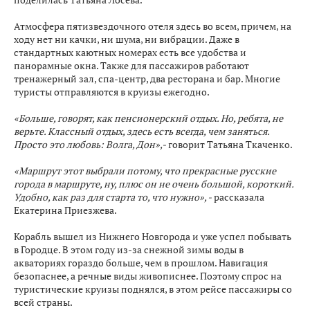
Атмосфера пятизвездочного отеля здесь во всем, причем, на
ходу нет ни качки, ни шума, ни вибрации. Даже в
стандартных каютных номерах есть все удобства и
панорамные окна. Также для пассажиров работают
тренажерный зал, спа-центр, два ресторана и бар. Многие
туристы отправляются в круизы ежегодно.
«Больше, говорят, как пенсионерский отдых. Но, ребята, не
верьте. Классный отдых, здесь есть всегда, чем заняться.
Просто это любовь: Волга, Дон»,-
говорит Татьяна Ткаченко.
«Маршрут этот выбрали потому, что прекрасные русские
города в маршруте, ну, плюс он не очень большой, короткий.
Удобно, как раз для старта то, что нужно», -
рассказала
Екатерина Приезжева.
Корабль вышел из Нижнего Новгорода и уже успел побывать
в Городце. В этом году из-за снежной зимы воды в
акваториях гораздо больше, чем в прошлом. Навигация
безопаснее, а речные виды живописнее. Поэтому спрос на
туристические круизы поднялся, в этом рейсе пассажиры со
всей страны.