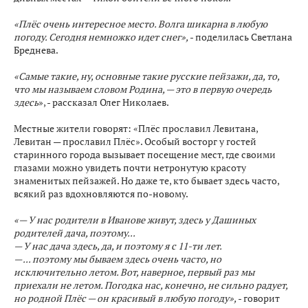
«Плёс очень интересное место. Волга шикарна в любую
погоду. Сегодня немножко идет снег»,
- поделилась Светлана
Бреднева.
«Самые такие, ну, основные такие русские пейзажи, да, то,
что мы называем словом Родина, — это в первую очередь
здесь
», - рассказал Олег Николаев.
Местные жители говорят: «Плёс прославил Левитана,
Левитан — прославил Плёс». Особый восторг у гостей
старинного города вызывает посещение мест, где своими
глазами можно увидеть почти нетронутую красоту
знаменитых пейзажей. Но даже те, кто бывает здесь часто,
всякий раз вдохновляются по-новому.
«— У нас родители в Иванове живут, здесь у Дашиных
родителей дача, поэтому...
— У нас дача здесь, да, и поэтому я с 11-ти лет.
— ... поэтому мы бываем здесь очень часто, но
исключительно летом. Вот, наверное, первый раз мы
приехали не летом. Погодка нас, конечно, не сильно радует,
но родной Плёс — он красивый в любую погоду»,
- говорит