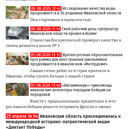
06.08.2026 12:42
Исследование качества воды
продолжается в 36 родниках Ивановской области
Оно стартовало в прошлом году
06.08.2026 11:41
Свой рабочий день губернатор
Ивановской области провел в Кохме
Станислав Воскресенский проверил качество и
темпы ремонта в школе № 2
05.08.2026 14:43
Краткосрочная образовательная
программа для иностранных школьников
продолжается в ивановском «Интердоме»
Свыше сотни ребят из 6 стран приехали в
Иваново, чтобы узнать больше о нашей стране
05.08.2026 13:42
«Витаминную» гумпомощь
ивановские волонтеры передали бойцам на
передовой
Вместе с традиционными предметами в этот
раз нашим бойцам решили отправить фрукты и овощи
25 апреля 16:54
Ивановская область присоединилась к
международной историко-патриотической акции
«Диктант Победы»