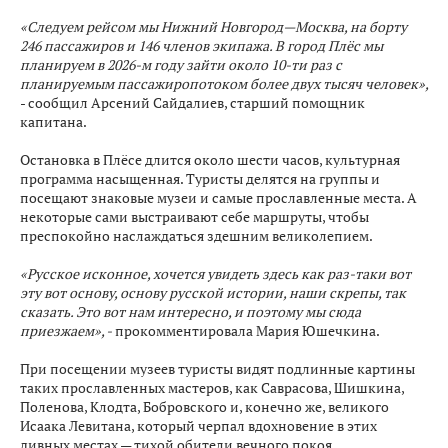
«Следуем рейсом мы Нижний Новгород—Москва, на борту
246 пассажиров и 146 членов экипажа. В город Плёс мы
планируем в 2026-м году зайти около 10-ти раз с
планируемым пассажиропотоком более двух тысяч человек»,
- сообщил Арсений Сайдалиев, старший помощник
капитана.
Остановка в Плёсе длится около шести часов, культурная
программа насыщенная. Туристы делятся на группы и
посещают знаковые музеи и самые прославленные места. А
некоторые сами выстраивают себе маршруты, чтобы
преспокойно наслаждаться здешним великолепием.
«Русское исконное, хочется увидеть здесь как раз-таки вот
эту вот основу, основу русской истории, наши скрепы, так
сказать. Это вот нам интересно, и поэтому мы сюда
приезжаем», -
прокомментировала Мария Юшечкина.
При посещении музеев туристы видят подлинные картины
таких прославленных мастеров, как Саврасова, Шишкина,
Поленова, Клодта, Бобровского и, конечно же, великого
Исаака Левитана, который черпал вдохновение в этих
дивных местах — тихой обители вечного покоя.