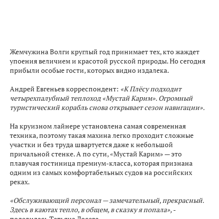
Жемчужина Волги круглый год принимает тех, кто жаждет
упоения величием и красотой русской природы. Но сегодня
прибыли особые гости, которых видно издалека.
Андрей Евгеньев корреспондент:
«К Плёсу подходит
четырехпалубный теплоход «Мустай Карим». Огромный
туристический корабль снова открывает сезон навигации».
На круизном лайнере установлена самая современная
техника, поэтому такая махина легко проходит сложные
участки и без труда швартуется даже к небольшой
причальной стенке. А по сути, «Мустай Карим» — это
плавучая гостиница премиум-класса, которая признана
одним из самых комфортабельных судов на российских
реках.
«Обслуживающий персонал — замечательный, прекрасный.
Здесь в каютах тепло, в общем, в сказку я попала»,
-
поделилась Татьяна Лосева.