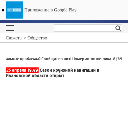
Приложение в Google Play
ГТРК «Ивтелерадио»
28
°C
07 августа 13:18
Сюжеты > Общество
альные проблемы? Сообщите о них! Номер автоответчика:
8 (4932) 9
25 апреля 19:49
Сезон круизной навигации в
Ивановской области открыт