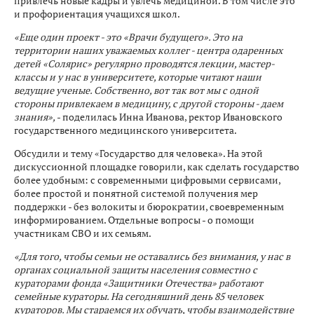
привлечь новые кадры и увлечь медициной. В том числе это
и профориентация учащихся школ.
«Еще один проект - это «Врачи будущего». Это на
территории наших уважаемых коллег - центра одаренных
детей «Солярис» регулярно проводятся лекции, мастер-
классы и у нас в университете, которые читают наши
ведущие ученые. Собственно, вот так вот мы с одной
стороны привлекаем в медицину, с другой стороны - даем
знания»,
- поделилась Инна Иванова, ректор Ивановского
государственного медицинского университета.
Обсудили и тему «Государство для человека». На этой
дискуссионной площадке говорили, как сделать государство
более удобным: с современными цифровыми сервисами,
более простой и понятной системой получения мер
поддержки - без волокиты и бюрократии, своевременным
информированием. Отдельные вопросы - о помощи
участникам СВО и их семьям.
«Для того, чтобы семьи не оставались без внимания, у нас в
органах социальной защиты населения совместно с
кураторами фонда «Защитники Отечества» работают
семейные кураторы. На сегодняшний день 85 человек
кураторов. Мы стараемся их обучать, чтобы взаимодействие