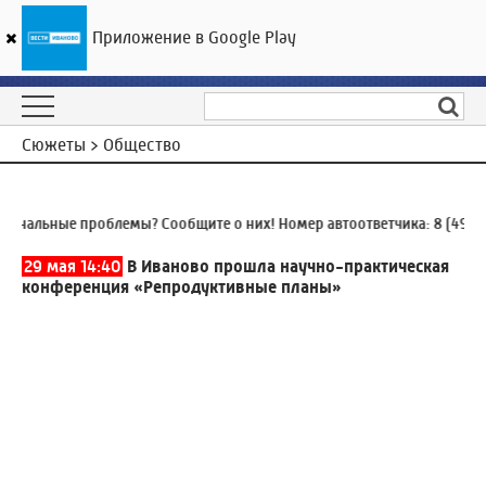
Приложение в Google Play
ГТРК «Ивтелерадио»
25
°C
08 августа 15:46
Сюжеты > Общество
альные проблемы? Сообщите о них! Номер автоответчика:
8 (4932) 9
29 мая 14:40
В Иваново прошла научно-практическая
конференция «Репродуктивные планы»