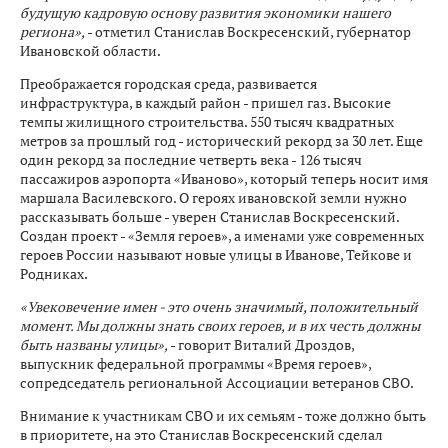
будущую кадровую основу развития экономики нашего
региона»,
- отметил Станислав Воскресенский, губернатор
Ивановской области.
Преображается городская среда, развивается
инфраструктура, в каждый район - пришел газ. Высокие
темпы жилищного строительства. 550 тысяч квадратных
метров за прошлый год - исторический рекорд за 30 лет. Еще
один рекорд за последние четверть века - 126 тысяч
пассажиров аэропорта «Иваново», который теперь носит имя
маршала Василевского. О героях ивановской земли нужно
рассказывать больше - уверен Станислав Воскресенский.
Создан проект - «Земля героев», а именами уже современных
героев России называют новые улицы в Иванове, Тейкове и
Родниках.
«Увековечение имен - это очень значимый, положительный
момент. Мы должны знать своих героев, и в их честь должны
быть названы улицы»,
- говорит Виталий Дроздов,
выпускник федеральной программы «Время героев»,
сопредседатель региональной Ассоциации ветеранов СВО.
Внимание к участникам СВО и их семьям - тоже должно быть
в приоритете, на это Станислав Воскресенский сделал