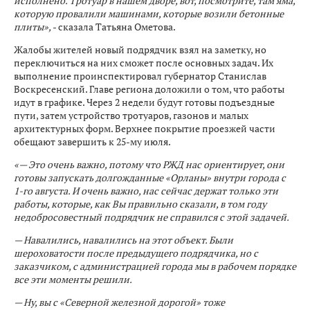
исполнено. Тротуар в нашем дворе, вот, посмотрите, там яма,
которую провалили машинами, которые возили бетонные
плиты»,
- сказала Татьяна Ометова.
Жалобы жителей новый подрядчик взял на заметку, но
переключиться на них сможет после основных задач. Их
выполнение проинспектировал губернатор Станислав
Воскресенский. Главе региона доложили о том, что работы
идут в графике. Через 2 недели будут готовы подъездные
пути, затем устройство тротуаров, газонов и малых
архитектурных форм. Верхнее покрытие проезжей части
обещают завершить к 25-му июля.
«— Это очень важно, потому что РЖД нас ориентирует, они
готовы запускать долгожданные «Орланы» внутри города с
1-го августа. И очень важно, нас сейчас держат только эти
работы, которые, как Вы правильно сказали, в том году
недобросовестный подрядчик не справился с этой задачей.
— Навалились, навалились на этот объект. Были
шероховатости после предыдущего подрядчика, но с
заказчиком, с администрацией города мы в рабочем порядке
все эти моменты решили.
— Ну, вы с «Северной железной дорогой» тоже