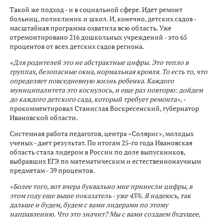
Такой же подход - и в социальной сфере. Идет ремонт
больниц, поликлиник и школ. И, конечно, детских садов -
масштабная программа охватила всю область. Уже
отремонтировано 216 дошкольных учреждений - это 65
процентов от всех детских садов региона.
«Для родителей это не абстрактные цифры. Это тепло в
группах, безопасные окна, нормальная кровля. То есть то, что
определяет повседневную жизнь ребенка. Каждого
муниципалитета это коснулось, и еще раз повторю: дойдем
до каждого детского сада, который требует ремонта»,
-
прокомментировал Станислав Воскресенский, губернатор
Ивановской области.
Системная работа педагогов, центра «Солярис», молодых
ученых - дает результат. По итогам 25-го года Ивановская
область стала лидером в России по доле выпускников,
выбравших ЕГЭ по математическим и естественнонаучным
предметам - 39 процентов.
«Более того, вот вчера буквально мне принесли цифры, в
этом году еще выше показатель - уже 43%. Я надеюсь, так
дальше и будем, будем с вами лидерами по этому
направлению. Что это значит? Мы с вами создаем будущее,