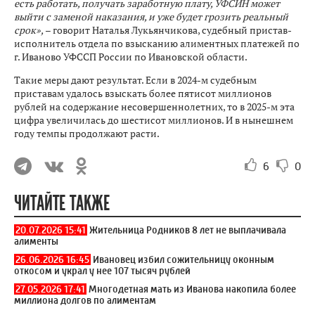
есть работать, получать заработную плату, УФСИН может
выйти с заменой наказания, и уже будет грозить реальный
срок»,
– говорит Наталья Лукьянчикова, судебный пристав-
исполнитель отдела по взысканию алиментных платежей по
г. Иваново УФССП России по Ивановской области.
Такие меры дают результат. Если в 2024-м судебным
приставам удалось взыскать более пятисот миллионов
рублей на содержание несовершеннолетних, то в 2025-м эта
цифра увеличилась до шестисот миллионов. И в нынешнем
году темпы продолжают расти.
6
0
ЧИТАЙТЕ ТАКЖЕ
20.07.2026 15:41
Жительница Родников 8 лет не выплачивала
алименты
26.06.2026 16:45
Ивановец избил сожительницу оконным
откосом и украл у нее 107 тысяч рублей
27.05.2026 17:41
Многодетная мать из Иванова накопила более
миллиона долгов по алиментам