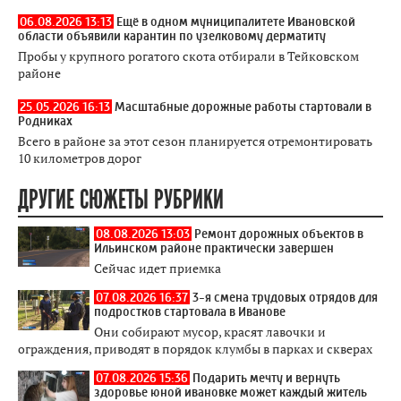
06.08.2026 13:13
Ещё в одном муниципалитете Ивановской
области объявили карантин по узелковому дерматиту
Пробы у крупного рогатого скота отбирали в Тейковском
районе
25.05.2026 16:13
Масштабные дорожные работы стартовали в
Родниках
Всего в районе за этот сезон планируется отремонтировать
10 километров дорог
ДРУГИЕ СЮЖЕТЫ РУБРИКИ
08.08.2026 13:03
Ремонт дорожных объектов в
Ильинском районе практически завершен
Сейчас идет приемка
07.08.2026 16:37
3-я смена трудовых отрядов для
подростков стартовала в Иванове
Они собирают мусор, красят лавочки и
ограждения, приводят в порядок клумбы в парках и скверах
07.08.2026 15:36
Подарить мечту и вернуть
здоровье юной ивановке может каждый житель