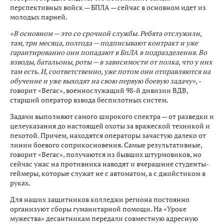
перспективных войск — БПЛА — сейчас в основном идет из
молодых парней.
«В основном — это со срочной службы. Ребята отслужили,
там, три месяца, полгода — подписывают контракт и уже
гарантированно они попадают в БпЛА в подразделения. Во
взводы, батальоны, роты — в зависимости от полка, что у них
там есть. И, соответственно, уже потом они отправляются на
обучение и уже выходят на свою первую боевую задачу»,
-
говорит «Вегас», военнослужащий 98-й дивизии ВДВ,
старший оператор взвода беспилотных систем.
Задачи выполняют самого широкого спектра — от разведки и
целеуказания до настоящей охоты за вражеской техникой и
пехотой. Причем, находятся операторы зачастую далеко от
линии боевого соприкосновения. Самые результативные,
говорит «Вегас», получаются из бывших штурмовиков, но
сейчас ужас на противника наводят и вчерашние студенты-
геймеры, которые служат не с автоматом, а с джойстиком в
руках.
Для наших защитников колледжи региона постоянно
организуют сборы гуманитарной помощи. На «Уроке
мужества» десантникам передали совместную адресную