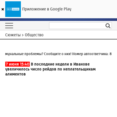
Приложение в Google Play
ГТРК «Ивтелерадио»
20
°C
09 августа 11:08
Сюжеты > Общество
ммунальные проблемы? Сообщите о них! Номер автоответчика:
8 (49
7 июня 15:40
В последние недели в Иванове
увеличилось число рейдов по неплательщикам
алиментов