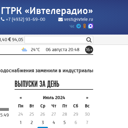
ГТРК «Ивтелерадио»
+7 (4932) 93-69-00
vesti@ivtele.ru
1,40
94,05
24
°C
06 августа 20:48
16+
снабжения заменили в индустриальном парке Родники
ВЫПУСКИ ЗА ДЕНЬ
«
Июль 2024
»
Пн
Вт
Ср
Чт
Пт
Сб
Вс
24
25
26
27
28
29
30
35:49
1
2
3
4
5
6
7