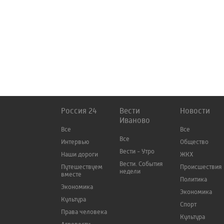
Россия 24
Вести
Новости
Иваново
Все
Все
Все
Интервью
Общество
Вести - Утро
Наши дороги
ЖКХ
Вести. События
Путешествуем
Происшествия
недели
вместе
Политика
Экономика
Экономика
Культура
Спорт
Права человека
Культура