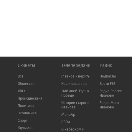
Сюжеты
Телепередачи
Радио
Все
Главное - верить
Подкасты
Общество
Наши шедевры
Вести FM
ЖКХ
1418 дней: Путь к
Радио России
Победе
Иваново
Происшествия
Истории старого
Радио Маяк
Политика
Иванова
Иваново
Экономика
МоноАрт
Спорт
СВОи
Культура
О небесном и