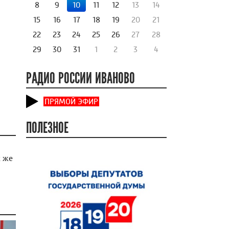
8
9
10
11
12
13
14
15
16
17
18
19
20
21
22
23
24
25
26
27
28
29
30
31
1
2
3
4
РАДИО РОССИИ ИВАНОВО
ПРЯМОЙ ЭФИР
ПОЛЕЗНОЕ
к же