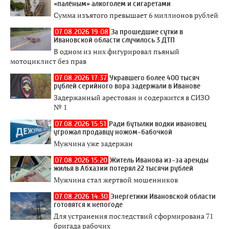
«палёным» алкоголем и сигаретами
Сумма изъятого превышает 6 миллионов рублей
07.08.2026 19:08
За прошедшие сутки в
Ивановской области случилось 3 ДТП
В одном из них фигурировал пьяный
мотоциклист без прав
07.08.2026 17:37
Укравшего более 400 тысяч
рублей серийного вора задержали в Иванове
Задержанный арестован и содержится в СИЗО
№ 1
07.08.2026 15:51
Ради бутылки водки ивановец
угрожал продавцу ножом-бабочкой
Мужчина уже задержан
07.08.2026 15:20
Житель Иванова из-за аренды
жилья в Абхазии потерял 22 тысячи рублей
Мужчина стал жертвой мошенников
07.08.2026 14:30
Энергетики Ивановской области
готовятся к непогоде
Для устранения последствий сформирована 71
бригада рабочих