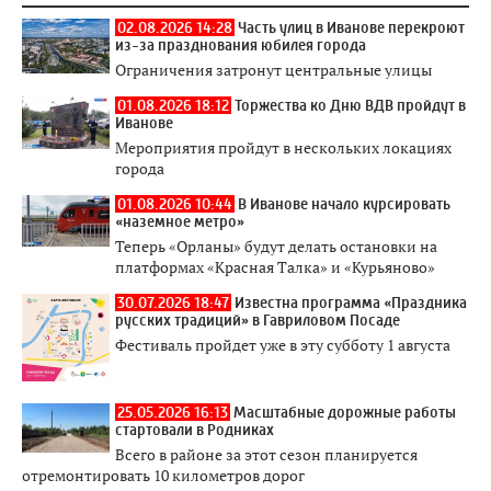
02.08.2026 14:28
Часть улиц в Иванове перекроют
из-за празднования юбилея города
Ограничения затронут центральные улицы
01.08.2026 18:12
Торжества ко Дню ВДВ пройдут в
Иванове
Мероприятия пройдут в нескольких локациях
города
01.08.2026 10:44
В Иванове начало курсировать
«наземное метро»
Теперь «Орланы» будут делать остановки на
платформах «Красная Талка» и «Курьяново»
30.07.2026 18:47
Известна программа «Праздника
русских традиций» в Гавриловом Посаде
Фестиваль пройдет уже в эту субботу 1 августа
25.05.2026 16:13
Масштабные дорожные работы
стартовали в Родниках
Всего в районе за этот сезон планируется
отремонтировать 10 километров дорог