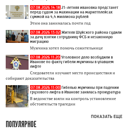
07.08.2026 14:18
21-летняя ивановка предстанет
перед судом за махинации на маркетплейсах
суммой на 4,4 миллиона рублей
Этим она занималась почти год
07.08.2026 13:02
Жителя Шуйского района судили
за дачу взятки сотруднику ФСБ и незаконную
миграцию
Мужчина хотел помочь сожительнице
07.08.2026 11:20
Уголовное дело возбудили в
Иванове по факту гибели мужчины в упавшем
лифте
Следователи изучают место происшествия и
собирают доказательства
07.08.2026 11:00
Гибелью мужчины при падении
грузового лифта в Иванове занялась прокуратура
В ведомстве взяли на контроль установление
обстоятельств трагедии
ПОКАЗАТЬ ЕЩЕ
ПОПУЛЯРНОЕ