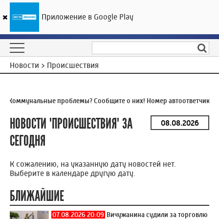
Приложение в Google Play
ГТРК «Ивтелерадио»
19
°C
08 августа 06:00
Новости > Происшествия
Я
Коммунальные проблемы? Сообщите о них! Номер автоответчика:
8
НОВОСТИ
"ПРОИСШЕСТВИЯ"
ЗА
СЕГОДНЯ
К сожалению, на указанную дату новостей нет.
Выберите в календаре другую дату.
БЛИЖАЙШИЕ
07.08.2026 20:09
Вичужанина судили за торговлю