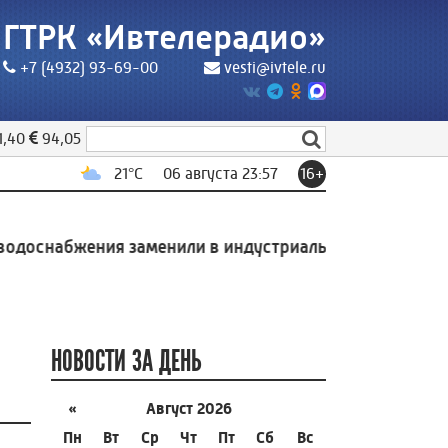
ГТРК «Ивтелерадио»
+7 (4932) 93-69-00
vesti@ivtele.ru
1,40
94,05
21
°C
06 августа 23:57
16+
снабжения заменили в индустриальном парке Родники
НОВОСТИ ЗА ДЕНЬ
«
Август 2026
Пн
Вт
Ср
Чт
Пт
Сб
Вс