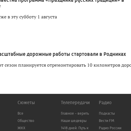
звестна программа «Праздника русских традиций» в
е
е в эту субботу 1 августа
сштабные дорожные работы стартовали в Родниках
тот сезон планируется отремонтировать 10 километров дор
Сюжеты
Телепередачи
Радио
Все
Главное - верить
Подкасты
Общество
Наши шедевры
Вести FM
ЖКХ
1418 дней: Путь к
Радио России