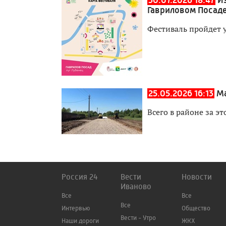
30.07.2026 18:47
И
Гавриловом Посад
Фестиваль пройдет уж
25.05.2026 16:13
Ма
Всего в районе за э
Россия 24
Вести
Новости
Иваново
Все
Все
Все
Интервью
Общество
Вести - Утро
Наши дороги
ЖКХ