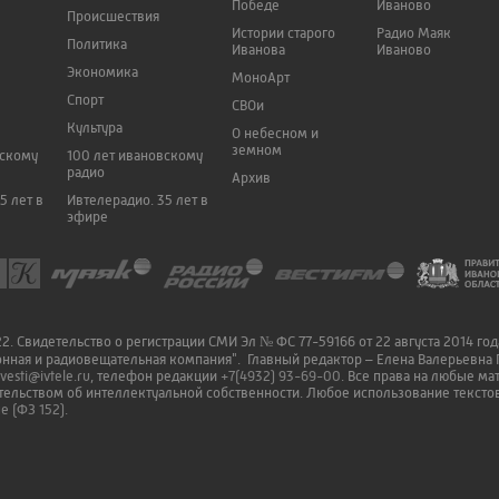
Победе
Иваново
Происшествия
Истории старого
Радио Маяк
Политика
Иванова
Иваново
Экономика
МоноАрт
Спорт
СВОи
Культура
О небесном и
земном
вскому
100 лет ивановскому
радио
Архив
5 лет в
Ивтелерадио. 35 лет в
эфире
. Свидетельство о регистрации СМИ Эл № ФС 77-59166 от 22 августа 2014 го
онная и радиовещательная компания". Главный редактор – Елена Валерьевна 
vesti@ivtele.ru
, телефон редакции
+7(4932) 93-69-00
. Все права на любые м
ельством об интеллектуальной собственности. Любое использование текстов
 (ФЗ 152).