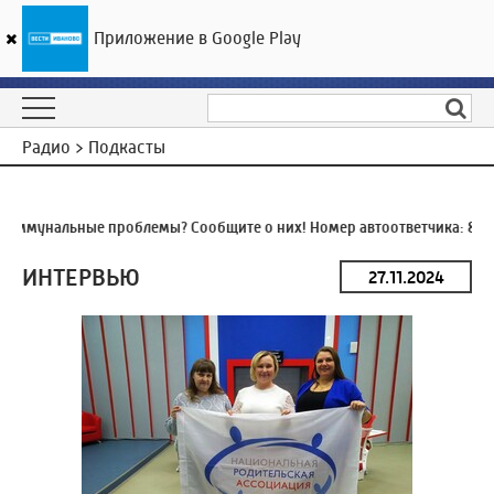
Приложение в Google Play
ГТРК «Ивтелерадио»
25
°C
08 августа 17:31
Радио > Подкасты
оммунальные проблемы? Сообщите о них! Номер автоответчика:
8 (49
ИНТЕРВЬЮ