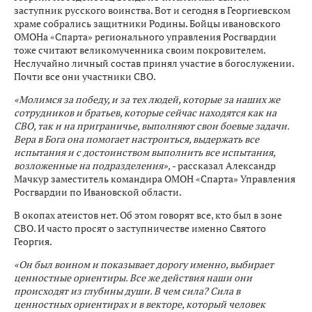
заступник русского воинства. Вот и сегодня в Георгиевском
храме собрались защитники Родины. Бойцы ивановского
ОМОНа «Спарта» регионального управления Росгвардии
тоже считают великомученника своим покровителем.
Неслучайно личный состав принял участие в богослужении.
Почти все они участники СВО.
«Молимся за победу, и за тех людей, которые за наших же
сотрудников и братьев, которые сейчас находятся как на
СВО, так и на приграничье, выполняют свои боевые задачи.
Вера в Бога она помогает настроиться, выдержать все
испытания и с достоинством выполнить все испытания,
возложенные на подразделения»,
- рассказал Александр
Мачкур заместитель командира ОМОН «Спарта» Управления
Росгвардии по Ивановской области.
В окопах атеистов нет. Об этом говорят все, кто был в зоне
СВО. И часто просят о заступничестве именно Святого
Георгия.
«Он был воином и показывает дорогу именно, выбирает
ценностные ориентиры. Все же действия наши они
происходят из глубины души. В чем сила? Сила в
ценностных ориентирах и в векторе, который человек