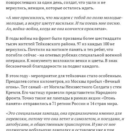
повзрослевших за один день, солдат, что ушли и не
вернулись, женщин, которые остались ждать.
«А мне приснилось, что мы идем с тобой по полю молодые-
молодые, а вокруг цветут васильки. И ты поешь мне песню.
Ах, война-война, когда же она кончится проклятая».
В годы войны на фронт были призваны более шестнадцати
тысяч жителей Тейковского района. 97 из каждых 100 не
вернулись. Почтили на митинге память и тех ребят, что
погибли сейчас - на огневых рубежах специальной военной
операции. К монументу возложили венки и цветы. В знак
бесконечной благодарности за подвиг каждого.
В этом году - мероприятие для тейковчан стало особенным.
Преодолев сотни километров, из Москвы прибыл «Вечный
огонь». Тот самый - от Могилы Неизвестного Солдата у стен
Кремля. Его частицу привезли представители Народного
фронта. Точно такие же лампады в рамках акции «Огонь
памяти» отправились в 71 регион России и 14 стран мира.
«Это специальная лампада, она предназначена именно для
перевозки, потому что она летит и самолетом, и поездами, и
автобусами, и общественным транспортом. И уже от нее
поджигаем небольшую лампадку и оставляем уже в том