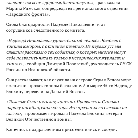
главное - им всем здоровья, благополучия»,
- рассказала
Марина Римская, сопредседатель регионального отделения
«Народного фронта».
Слова благодарности Надежде Николаевне - и от
сотрудников следственного комитета.
«Надежда Николаевна удивительный человек. Человек с
тонким юмором, с отличной памятью. Из первых уст мы
слышим рассказы о тех событиях, о которых многие могут
себе позволить читать только в исторических журналах и
книгах»,
- сообщил Дмитрий Позовский, руководитель СУ СК
России по Ивановской области.
Она рассказывает, как служила на острове Ягры в Белом море
в зенитно-прожекторном батальоне. А в марте 45-го Надежду
Блохину перевели на Дальний Восток.
«Тяжелые были пять лет, конечно. Провоевать. Столько
народу погибло, сколько горя. Это праздник со слезами на
глазах»,
- прокомментировала Надежда Блохина, ветеран
Великой Отечественной войны.
Конечно, к поздравлениям присоединились и соседи.