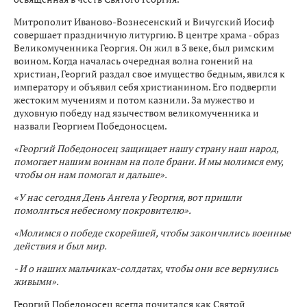
Митрополит Иваново-Вознесенский и Вичугский Иосиф
совершает праздничную литургию. В центре храма - образ
Великомученника Георгия. Он жил в 3 веке, был римским
воином. Когда началась очередная волна гонений на
христиан, Георгий раздал свое имущество бедным, явился к
императору и объявил себя христианином. Его подвергли
жестоким мучениям и потом казнили. За мужество и
духовную победу над язычеством великомученника и
назвали Георгием Победоносцем.
«Георгий Победоносец защищает нашу страну наш народ,
помогает нашим воинам на поле брани. И мы молимся ему,
чтобы он нам помогал и дальше».
«У нас сегодня День Ангела у Георгия, вот пришли
помолиться небесному покровителю».
«Молимся о победе скорейшей, чтобы закончились военные
действия и был мир.
- И о наших мальчиках-солдатах, чтобы они все вернулись
живыми».
Георгий Победоносец всегда почитался как Святой