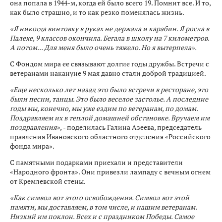
она попала в 1944-м, когда ей было всего 19. Помнит все. И то,
как было страшно, и то как резко поменялась жизнь.
«Я никогда винтовку в руках не держала и карабин. Я росла в
Палехе, 9 классов окончила. Бегала в школу на 7 километров.
А потом... Для меня было очень тяжело. Но я вытерпела».
С Фондом мира ее связывают долгие годы дружбы. Встречи с
ветеранами накануне 9 мая давно стали доброй традицией.
«Еще несколько лет назад это было встречи в ресторане, это
были песни, танцы. Это было веселое застолье. А последние
годы мы, конечно, мы уже ездим по ветеранам, по домам.
Поздравляем их в теплой домашней обстановке. Вручаем им
поздравления»,
- поделилась Галина Азеева, председатель
правления Ивановского областного отделения «Российского
фонда мира».
С памятными подарками приехали и представители
«Народного фронта». Они привезли лампаду с вечным огнем
от Кремлевской стены.
«Как символ вот этого освобождения. Символ вот этой
памяти, мы доставляем, в том числе, и нашим ветеранам.
Низкий им поклон. Всех и с праздником Победы. Самое