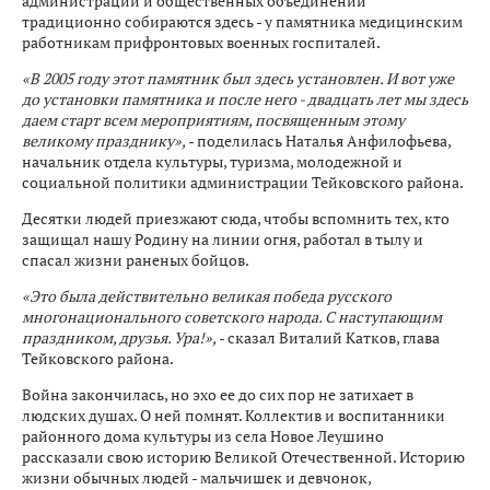
администрации и общественных объединений
традиционно собираются здесь - у памятника медицинским
работникам прифронтовых военных госпиталей.
«В 2005 году этот памятник был здесь установлен. И вот уже
до установки памятника и после него - двадцать лет мы здесь
даем старт всем мероприятиям, посвященным этому
великому празднику»,
- поделилась Наталья Анфилофьева,
начальник отдела культуры, туризма, молодежной и
социальной политики администрации Тейковского района.
Десятки людей приезжают сюда, чтобы вспомнить тех, кто
защищал нашу Родину на линии огня, работал в тылу и
спасал жизни раненых бойцов.
«Это была действительно великая победа русского
многонационального советского народа. С наступающим
праздником, друзья. Ура!»,
- сказал Виталий Катков, глава
Тейковского района.
Война закончилась, но эхо ее до сих пор не затихает в
людских душах. О ней помнят. Коллектив и воспитанники
районного дома культуры из села Новое Леушино
рассказали свою историю Великой Отечественной. Историю
жизни обычных людей - мальчишек и девчонок,