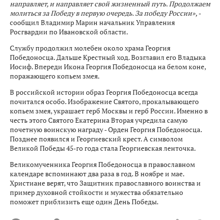
направляет, и направляет свой жизненный путь. Продолжаем
молиться за Победу в первую очередь. За победу России»,
-
сообщил Владимир Марин начальник Управления
Росгвардии по Ивановской области.
Службу продолжил молебен около храма Георгия
Победоносца. Дальше Крестный ход. Возглавил его Владыка
Иосиф. Впереди Икона Георгия Победоносца на белом коне,
поражающего копьем змея.
В российской истории образ Георгия Победоносца всегда
почитался особо. Изображение Святого, прокалывающего
копьем змея, украшает герб Москвы и герб России. Именно в
честь этого Святого Екатерина Вторая учредила самую
почетную воинскую награду - Орден Георгия Победоносца.
Позднее появился и Георгиевский крест. А символом
Великой Победы 45-го года стала Георгиевская ленточка.
Великомученника Георгия Победоносца в православном
календаре вспоминают два раза в год. В ноябре и мае.
Христиане верят, что Защитник православного воинства и
пример духовной стойкости и мужества обязательно
поможет приблизить еще один День Победы.