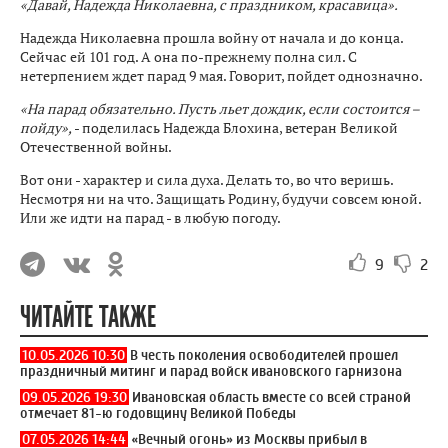
«Давай, Надежда Николаевна, с праздником, красавица».
Надежда Николаевна прошла войну от начала и до конца.
Сейчас ей 101 год. А она по-прежнему полна сил. С
нетерпением ждет парад 9 мая. Говорит, пойдет однозначно.
«На парад обязательно. Пусть льет дождик, если состоится –
пойду»,
- поделилась Надежда Блохина, ветеран Великой
Отечественной войны.
Вот они - характер и сила духа. Делать то, во что веришь.
Несмотря ни на что. Защищать Родину, будучи совсем юной.
Или же идти на парад - в любую погоду.
9
2
ЧИТАЙТЕ ТАКЖЕ
10.05.2026 10:30
В честь поколения освободителей прошел
праздничный митинг и парад войск ивановского гарнизона
09.05.2026 19:30
Ивановская область вместе со всей страной
отмечает 81-ю годовщину Великой Победы
07.05.2026 14:44
«Вечный огонь» из Москвы прибыл в