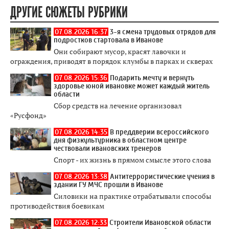
ДРУГИЕ СЮЖЕТЫ РУБРИКИ
07.08.2026 16:37
3-я смена трудовых отрядов для
подростков стартовала в Иванове
Они собирают мусор, красят лавочки и
ограждения, приводят в порядок клумбы в парках и скверах
07.08.2026 15:36
Подарить мечту и вернуть
здоровье юной ивановке может каждый житель
области
Сбор средств на лечение организовал
«Русфонд»
07.08.2026 14:35
В преддверии всероссийского
дня физкультурника в областном центре
чествовали ивановских тренеров
Спорт - их жизнь в прямом смысле этого слова
07.08.2026 13:38
Антитеррористические учения в
здании ГУ МЧС прошли в Иванове
Силовики на практике отрабатывали способы
противодействия боевикам
07.08.2026 12:33
Строители Ивановской области