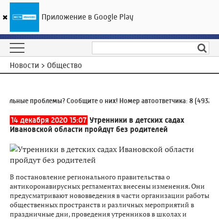
Приложение в Google Play
ГТРК «Ивтелерадио»
21
°C
07 августа 06:08
Новости > Общество
льные проблемы? Сообщите о них! Номер автоответчика:
8 (4932) 9
14 декабря 2020 15:07
Утренники в детских садах
Ивановской области пройдут без родителей
В постановление регионального правительства о
антикоронавирусных регламентах внесены изменения. Они
предусматривают нововведения в части организации работы
общественных пространств и различных мероприятий в
праздничные дни, проведения утренников в школах и