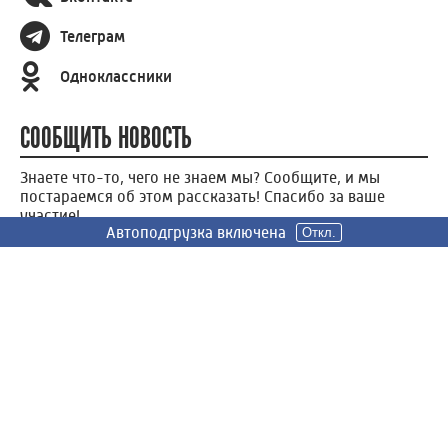
Телеграм
Одноклассники
СООБЩИТЬ НОВОСТЬ
Знаете что-то, чего не знаем мы? Сообщите, и мы
постараемся об этом рассказать! Спасибо за ваше
участие!
Автоподгрузка включена
Автоподгрузка включена
Автоподгрузка включена
Автоподгрузка включена
Откл.
Откл.
Откл.
Откл.
СООБЩИТЬ НОВОСТЬ
Россия 24
Вести Иваново
Новости
Сюжеты
Телепередачи
Радио
О нас