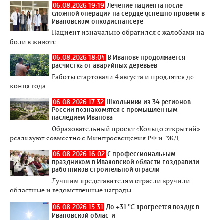
06.08.2026 19:19
Лечение пациента после
сложной операции на сердце успешно провели в
Ивановском онкодиспансере
Пациент изначально обратился с жалобами на
боли в животе
06.08.2026 18:04
В Иванове продолжается
расчистка от аварийных деревьев
Работы стартовали 4 августа и продлятся до
конца года
06.08.2026 17:32
Школьники из 34 регионов
России познакомятся с промышленным
наследием Иванова
Образовательный проект «Кольцо открытий»
реализуют совместно с Минпросвещения РФ и РЖД
06.08.2026 16:02
С профессиональным
праздником в Ивановской области поздравили
работников строительной отрасли
Лучшим представителям отрасли вручили
областные и ведомственные награды
06.08.2026 15:31
До +31 ℃ прогреется воздух в
Ивановской области