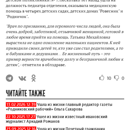
должность педиатра отделения, оказывала медицинскую
помощь в четырех детских садах, детских домах "Ровесник" и
"Родничок".
"Врач по призванию, для огромного числа людей, она была
очень доброй, заботливой, отзывчивой женщиной, готовой в
любое время прийти на помощь. Татьяна Михайловна
вырастила не одно поколение маленьких пациентов. К ней
приводили своих детей те, кто уже сам стал родителями, а то
и бабушками и дедушками… Ее жизненный путь – это
пример верности врачебному долгу и безграничной любви к
детям", -
отметили в облздраве.
10
0
ЧИТАЙТЕ ТАКЖЕ
13.02.2026 12:39
Ушла из жизни главный редактор газеты
«Родниковский рабочий» Ольга Сахарова
22.10.2025 17:27
Ушел из жизни известный ивановский
журналист Аркадий Романов
23.09.2025 12:16
Ушла из жизни Почетный гражданин