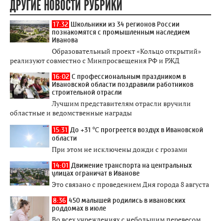
ДРУГИЕ НОВОСТИ РУБРИКИ
17:32
Школьники из 34 регионов России
познакомятся с промышленным наследием
Иванова
Образовательный проект «Кольцо открытий»
реализуют совместно с Минпросвещения РФ и РЖД
16:02
С профессиональным праздником в
Ивановской области поздравили работников
строительной отрасли
Лучшим представителям отрасли вручили
областные и ведомственные награды
15:31
До +31 ℃ прогреется воздух в Ивановской
области
При этом не исключены дожди с грозами
14:01
Движение транспорта на центральных
улицах ограничат в Иванове
Это связано с проведением Дня города 8 августа
8:36
450 малышей родились в ивановских
роддомах в июле
Во всех учреждениях с небольшим перевесом