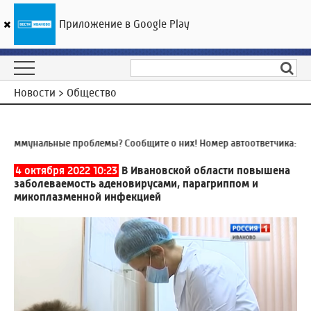
Приложение в Google Play
ГТРК «Ивтелерадио»
28
°C
06 августа 17:48
Новости > Общество
ммунальные проблемы? Сообщите о них! Номер автоответчика:
8 (49
4 октября 2022 10:23
В Ивановской области повышена
заболеваемость аденовирусами, парагриппом и
микоплазменной инфекцией