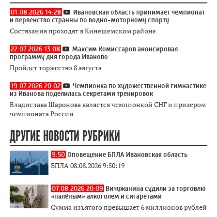
01.08.2026 14:28
Ивановская область принимает чемпионат
и первенство странны по водно-моторному спорту
Состязания проходят в Кинешемском районе
22.07.2026 13:08
Максим Комиссаров анонсировал
программу дня города Иваново
Пройдет торжество 8 августа
19.07.2026 20:02
Чемпионка по художественной гимнастике
из Иванова поделилась секретами тренировок
Владислава Шаронова является чемпионкой СНГ и призером
чемпионата России
ДРУГИЕ НОВОСТИ РУБРИКИ
9:50
Оповещение БПЛА Ивановская область
БПЛА 08.08.2026 9:50:19
07.08.2026 20:09
Вичужанина судили за торговлю
«палёным» алкоголем и сигаретами
Сумма изъятого превышает 6 миллионов рублей