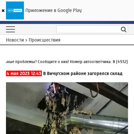
Приложение в Google Play
ГТРК «Ивтелерадио»
25
°C
08 августа 11:39
Новости > Происшествия
ые проблемы? Сообщите о них! Номер автоответчика:
8 (4932) 930-
4 мая 2023 12:45
В Вичугском районе загорелся склад