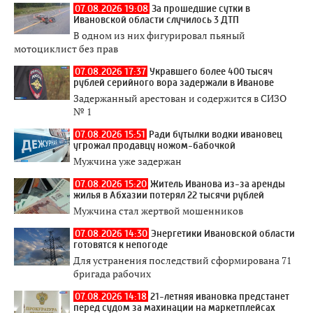
07.08.2026 19:08
За прошедшие сутки в
Ивановской области случилось 3 ДТП
В одном из них фигурировал пьяный
мотоциклист без прав
07.08.2026 17:37
Укравшего более 400 тысяч
рублей серийного вора задержали в Иванове
Задержанный арестован и содержится в СИЗО
№ 1
07.08.2026 15:51
Ради бутылки водки ивановец
угрожал продавцу ножом-бабочкой
Мужчина уже задержан
07.08.2026 15:20
Житель Иванова из-за аренды
жилья в Абхазии потерял 22 тысячи рублей
Мужчина стал жертвой мошенников
07.08.2026 14:30
Энергетики Ивановской области
готовятся к непогоде
Для устранения последствий сформирована 71
бригада рабочих
07.08.2026 14:18
21-летняя ивановка предстанет
перед судом за махинации на маркетплейсах