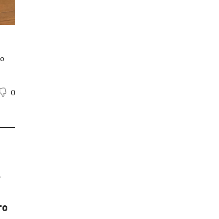
но
0
е
го