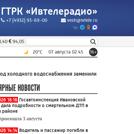
ГТРК «Ивтелерадио»
+7 (4932) 93-69-00
vesti@ivtele.ru
1,40
94,05
20
°C
07 августа 02:45
16+
ого водоснабжения заменили в индустриальном парке
ЯРНЫЕ НОВОСТИ
026 18:16
Госавтоинспекция Ивановской
 дала подробности о смертельном ДТП в
 районе
произошла 3 августа
026 14:14
Водитель и пассажир погибли в