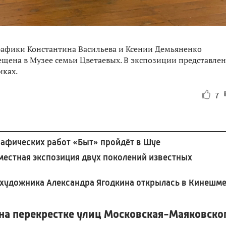
рафики Константина Васильева и Ксении Демьяненко
мещена в Музее семьи Цветаевых. В экспозиции представле
иках.
7
рафических работ «Быт» пройдёт в Шуе
местная экспозиция двух поколений известных
 художника Александра Ягодкина открылась в Кинешм
 на перекрестке улиц Московская-Маяковско