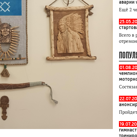
аварии 
Ещё 2 ч
25.05.20
стартов
Всего в 
отремон
ПОПУЛ
01.08.2
чемпион
моторн
Состяза
22.07.20
анонсир
Пройдет
19.07.2
гимнаст
тренир