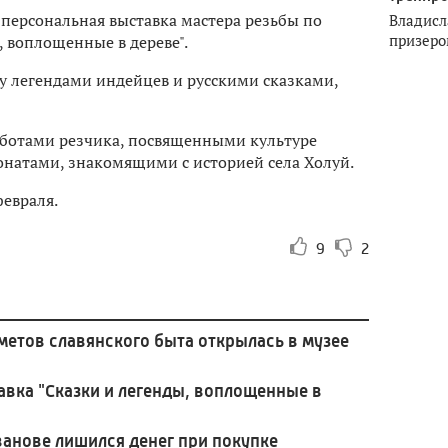
персональная выставка мастера резьбы по
Владисл
призеро
, воплощенные в дереве".
 легендами индейцев и русскими сказками,
аботами резчика, посвященными культуре
понатами, знакомящими с историей села Холуй.
евраля.
9
2
метов славянского быта открылась в музее
вка "Сказки и легенды, воплощенные в
анове лишился денег при покупке