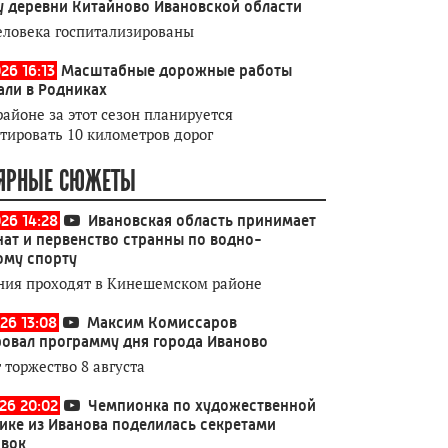
у деревни Китайново Ивановской области
еловека госпитализированы
26 16:13
Масштабные дорожные работы
али в Родниках
районе за этот сезон планируется
тировать 10 километров дорог
ЯРНЫЕ СЮЖЕТЫ
026 14:28
Ивановская область принимает
ат и первенство странны по водно-
ому спорту
ния проходят в Кинешемском районе
26 13:08
Максим Комиссаров
овал программу дня города Иваново
 торжество 8 августа
026 20:02
Чемпионка по художественной
ике из Иванова поделилась секретами
овок