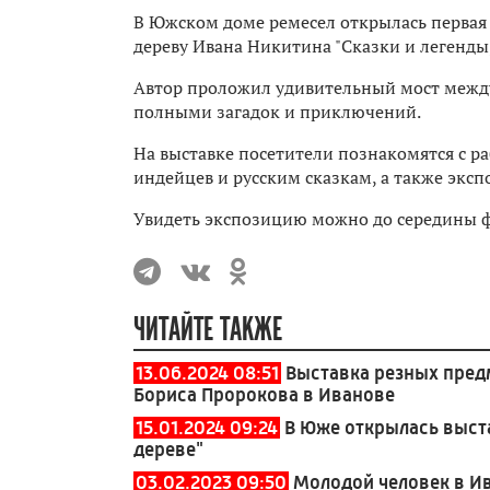
В Южском доме ремесел открылась первая 
дереву Ивана Никитина "Сказки и легенды
Автор проложил удивительный мост между
полными загадок и приключений.
На выставке посетители познакомятся с р
индейцев и русским сказкам, а также экс
Увидеть экспозицию можно до середины ф
ЧИТАЙТЕ ТАКЖЕ
13.06.2024 08:51
Выставка резных пред
Бориса Пророкова в Иванове
15.01.2024 09:24
В Юже открылась выста
дереве"
03.02.2023 09:50
Молодой человек в Ив