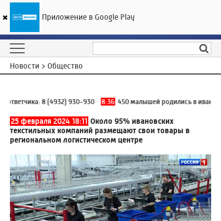
Приложение в Google Play
ГТРК «Ивтелерадио»
23
°C
06 августа 09:00
Новости > Общество
ответчика:
8 (4932) 930-930
8:36
450 малышей родились в ивановск
25 февраля 2024 18:11
Около 95% ивановских
текстильных компаний размещают свои товары в
региональном логистическом центре