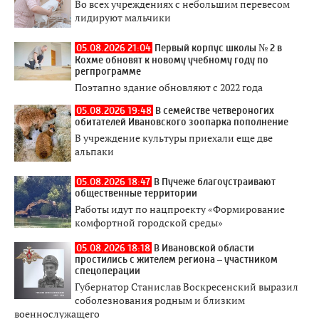
Во всех учреждениях с небольшим перевесом
лидируют мальчики
05.08.2026 21:04
Первый корпус школы № 2 в
Кохме обновят к новому учебному году по
регпрограмме
Поэтапно здание обновляют с 2022 года
05.08.2026 19:48
В семействе четвероногих
обитателей Ивановского зоопарка пополнение
В учреждение культуры приехали еще две
альпаки
05.08.2026 18:47
В Пучеже благоустраивают
общественные территории
Работы идут по нацпроекту «Формирование
комфортной городской среды»
05.08.2026 18:18
В Ивановской области
простились с жителем региона – участником
спецоперации
Губернатор Станислав Воскресенский выразил
соболезнования родным и близким
военнослужащего