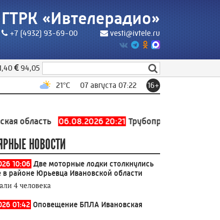
ГТРК «Ивтелерадио»
+7 (4932) 93-69-00
vesti@ivtele.ru
1,40
94,05
21
°C
07 августа 07:22
16+
сть
06.08.2026 20:21
Трубопровод холодного водосна
ЯРНЫЕ НОВОСТИ
026 10:06
Две моторные лодки столкнулись
е в районе Юрьевца Ивановской области
али 4 человека
026 01:42
Оповещение БПЛА Ивановская