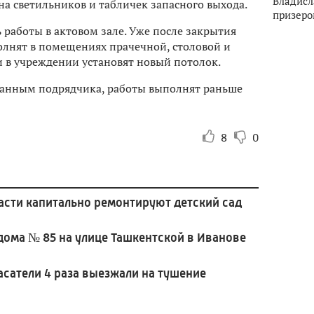
Владисл
а светильников и табличек запасного выхода.
призеро
 работы в актовом зале. Уже после закрытия
олнят в помещениях прачечной, столовой и
и в учреждении установят новый потолок.
о данным подрядчика, работы выполнят раньше
8
0
асти капитально ремонтируют детский сад
дома № 85 на улице Ташкентской в Иванове
асатели 4 раза выезжали на тушение