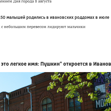
дением Дня города 8 августа
450 малышей родились в ивановских роддомах в июле
х с небольшим перевесом лидируют мальчики
 это легкое имя: Пушкин" откроется в Ивано