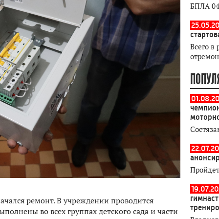
БПЛА 04
25.05.20
стартов
Всего в 
отремон
ПОПУЛ
01.08.2
чемпион
моторн
Состяза
22.07.20
анонсир
Пройдет
19.07.2
гимнаст
начался ремонт. В учреждении проводится
тренир
полнены во всех группах детского сада и части