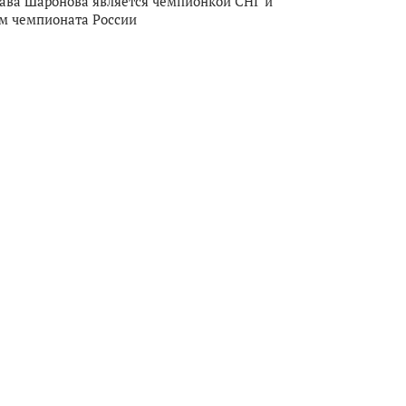
ава Шаронова является чемпионкой СНГ и
м чемпионата России