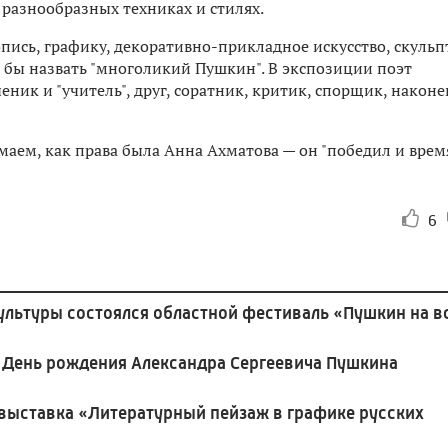
 разнообразных техниках и стилях.
пись, графику, декоративно-прикладное искусство, скульп
 бы назвать "многоликий Пушкин". В экспозиции поэт
еник и "учитель", друг, соратник, критик, спорщик, наконе
аем, как права была Анна Ахматова — он "победил и время
6
льтуры состоялся областной фестиваль «Пушкин на в
и День рождения Александра Сергеевича Пушкина
выставка «Литературный пейзаж в графике русских