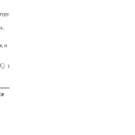
туру
ц,
, и
1
се