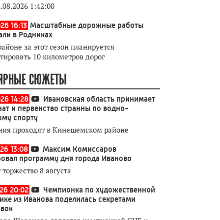
.08.2026 1:42:00
26 16:13
Масштабные дорожные работы
али в Родниках
районе за этот сезон планируется
тировать 10 километров дорог
ЯРНЫЕ СЮЖЕТЫ
026 14:28
Ивановская область принимает
ат и первенство странны по водно-
ому спорту
ния проходят в Кинешемском районе
26 13:08
Максим Комиссаров
овал программу дня города Иваново
 торжество 8 августа
026 20:02
Чемпионка по художественной
ике из Иванова поделилась секретами
овок