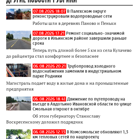
07.08.2026 18:07
В Палехском округе
реконструировали водопроводные сети
Работы шли в деревнях Паново и Пеньки
07.08.2026 17:21
Ремонт социально-значимой
дороги в Ильинском районе завершили раньше
срока
Теперь путь длиной более 5 км из села Кулачево
до райцентра стал комфортнее и безопаснее
06.08.2026 20:21
Трубопровод холодного
водоснабжения заменили в индустриальном
парке Родники
Магистраль подает воду в жилые дома и на промышленные
предприятия
06.08.2026 18:41
Движение по путепроводу на
въезде в Авдотьино Ивановской области по улице
Смольная откроют в октябре
Об этом губернатору Станиславу
Воскресенскому доложил подрядчик
06.08.2026 12:13
В Комсомольске обновляют 1,3
км тепловых сетей по нацпроекту