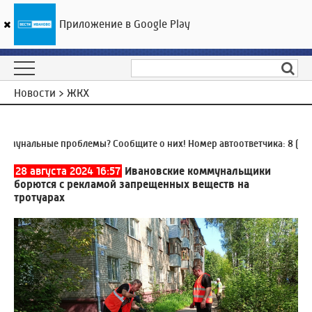
Приложение в Google Play
ГТРК «Ивтелерадио»
19
°C
08 августа 05:59
Новости > ЖКХ
унальные проблемы? Сообщите о них! Номер автоответчика:
8 (4932
28 августа 2024 16:57
Ивановские коммунальщики
борются с рекламой запрещенных веществ на
тротуарах