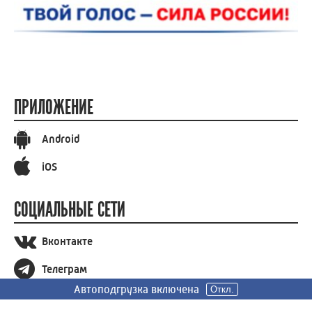
ПРИЛОЖЕНИЕ
Android
iOS
СОЦИАЛЬНЫЕ СЕТИ
Вконтакте
Телеграм
Автоподгрузка включена
Автоподгрузка включена
Автоподгрузка включена
Откл.
Откл.
Откл.
Одноклассники