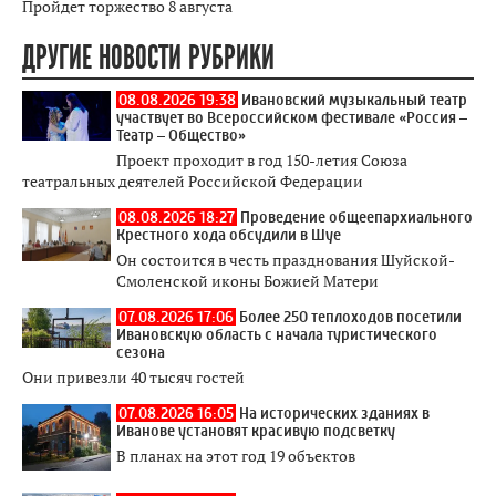
Пройдет торжество 8 августа
ДРУГИЕ НОВОСТИ РУБРИКИ
08.08.2026 19:38
Ивановский музыкальный театр
участвует во Всероссийском фестивале «Россия –
Театр – Общество»
Проект проходит в год 150-летия Союза
театральных деятелей Российской Федерации
08.08.2026 18:27
Проведение общеепархиального
Крестного хода обсудили в Шуе
Он состоится в честь празднования Шуйской-
Смоленской иконы Божией Матери
07.08.2026 17:06
Более 250 теплоходов посетили
Ивановскую область с начала туристического
сезона
Они привезли 40 тысяч гостей
07.08.2026 16:05
На исторических зданиях в
Иванове установят красивую подсветку
В планах на этот год 19 объектов