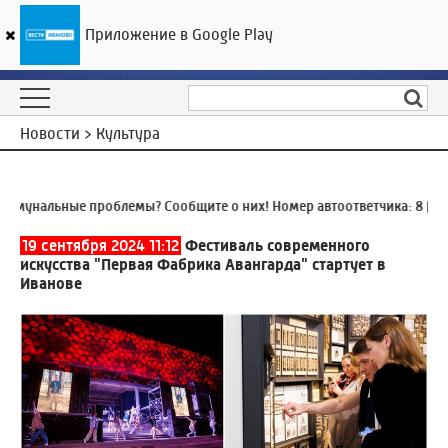
Приложение в Google Play
ГТРК «Ивтелерадио»
21
°C
09 августа 13:28
Новости > Культура
унальные проблемы? Сообщите о них! Номер автоответчика:
8 (4932
19 сентября 2024 11:12
Фестиваль современного
искусства "Первая Фабрика Авангарда" стартует в
Иванове