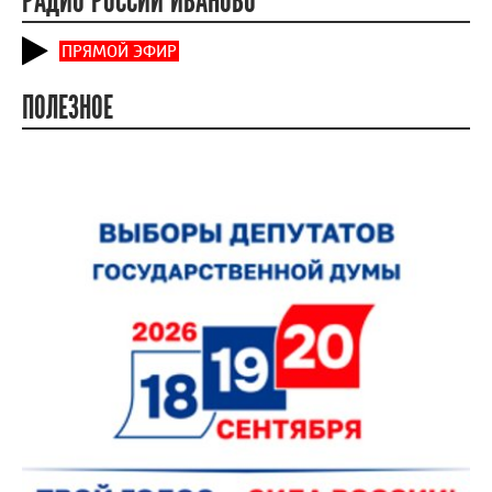
ЧИТАЙТЕ ТАКЖЕ
07.05.2026 09:08
Рейд «Чистые стены» провели на ивановских
улицах
25.02.2026 12:39
Отопительный сезон в Иванове проходит в
штатном режиме
08.11.2024 09:57
Систему наружного видеонаблюдения
установили в Ивановском районе
РАДИО РОССИИ ИВАНОВО
ПРЯМОЙ ЭФИР
ПОЛЕЗНОЕ