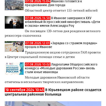
07.08.2026 15:04
Иваново готовится к
празднованию Дня города
Областной центр отметит 155-летний юбилей
07.08.2026 14:50
В Иванове завершился XXV
юбилейный Всероссийский кинофестиваль «Дети
и сказка» имени Александра Роу
Он посвящен 120-летию дня рождения великого
режиссера-сказочника
07.08.2026 12:01
«Зарядка со стражем порядка»
прошла в Иванове
Традиционную акцию сотрудники ГАИ провели
в Центре социальной помощи семье и детям
07.08.2026 10:02
Лауреатами Общероссийского
конкурса «Молодые дарования России» вновь
стали юные ивановцы
Молодые дарования Ивановской области
отмечены в нескольких творческих направлениях
19 сентября 2024 10:45
В Юрьевецком районе создается
центральная районная больница