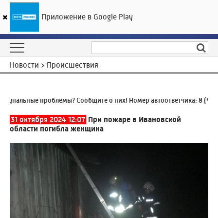
Приложение в Google Play
ГТРК «Ивтелерадио»
20
°C
09 августа 10:48
Новости > Происшествия
нальные проблемы? Сообщите о них! Номер автоответчика:
8 (4932)
31 октября 2024 12:07
При пожаре в Ивановской
области погибла женщина