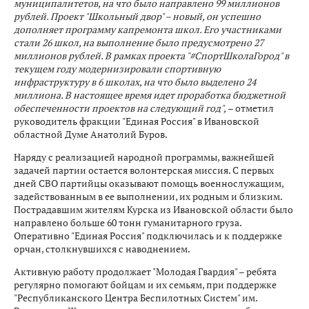
муниципалитетов, на что было направлено 99 миллионов
рублей. Проект "Школьный двор" – новый, он успешно
дополняет программу капремонта школ. Его участниками
стали 26 школ, на выполнение было предусмотрено 27
миллионов рублей. В рамках проекта "#СпортШколаГород" в
текущем году модернизировали спортивную
инфраструктуру в 6 школах, на что было выделено 24
миллиона. В настоящее время идет проработка бюджетной
обеспеченности проектов на следующий год",
– отметил
руководитель фракции "Единая Россия" в Ивановской
областной Думе Анатолий Буров.
Наряду с реализацией народной программы, важнейшей
задачей партии остается волонтерская миссия. С первых
дней СВО партийцы оказывают помощь военнослужащим,
задействованным в ее выполнении, их родным и близким.
Пострадавшим жителям Курска из Ивановской области было
направлено больше 60 тонн гуманитарного груза.
Оперативно "Единая Россия" подключилась и к поддержке
орчан, столкнувшихся с наводнением.
Активную работу продолжает "Молодая Гвардия" – ребята
регулярно помогают бойцам и их семьям, при поддержке
"Республиканского Центра Беспилотных Систем" им.