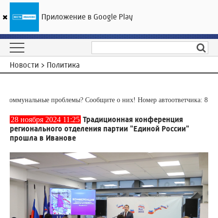
Приложение в Google Play
ГТРК «Ивтелерадио»
26
°C
07 августа 09:38
Новости > Политика
ммунальные проблемы? Сообщите о них! Номер автоответчика:
8 (4932)
Традиционная конференция
28 ноября 2024 11:25
регионального отделения партии "Единой России"
прошла в Иванове