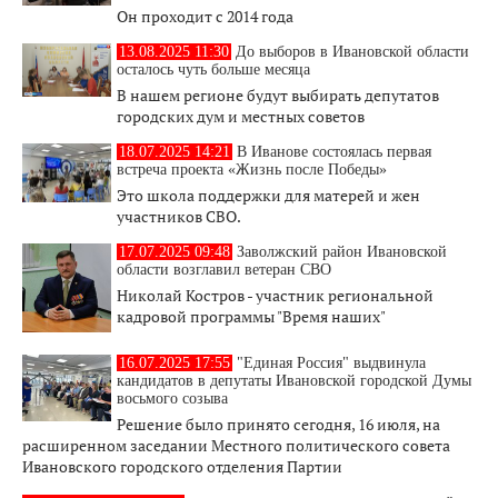
Он проходит с 2014 года
13.08.2025 11:30
До выборов в Ивановской области
осталось чуть больше месяца
В нашем регионе будут выбирать депутатов
городских дум и местных советов
18.07.2025 14:21
В Иванове состоялась первая
встреча проекта «Жизнь после Победы»
Это школа поддержки для матерей и жен
участников СВО.
17.07.2025 09:48
Заволжский район Ивановской
области возглавил ветеран СВО
Николай Костров - участник региональной
кадровой программы "Время наших"
16.07.2025 17:55
"Единая Россия" выдвинула
кандидатов в депутаты Ивановской городской Думы
восьмого созыва
Решение было принято сегодня, 16 июля, на
расширенном заседании Местного политического совета
Ивановского городского отделения Партии