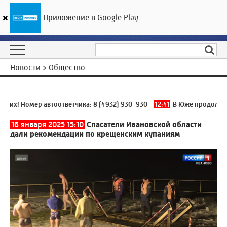
Приложение в Google Play
ГТРК «Ивтелерадио»
22
°C
09 августа 13:50
Новости > Общество
их! Номер автоответчика:
8 (4932) 930-930
12:41
В Юже продолжаетс
16 января 2025 15:10
Спасатели Ивановской области
дали рекомендации по крещенским купаниям