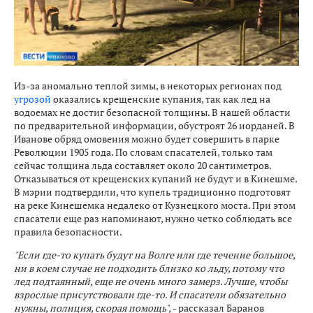
Из-за аномально теплой зимы, в некоторых регионах под
угрозой
оказались крещенские купания, так как лед на
водоемах не достиг безопасной толщины. В нашей области
по предварительной информации, обустроят 26 иорданей. В
Иванове обряд омовения можно будет совершить в парке
Революции 1905 года. По словам спасателей, только там
сейчас толщина льда составляет около 20 сантиметров.
Отказываться от крещенских купаний не будут и в Кинешме.
В мэрии подтвердили, что купель традиционно подготовят
на реке Кинешемка недалеко от Кузнецкого моста. При этом
спасатели еще раз напоминают, нужно четко соблюдать все
правила безопасности.
"Если где-то купать будут на Волге или где течение большое,
ни в коем случае не подходить близко ко льду, потому что
лед подтаянный, еще не очень много замерз. Лучше, чтобы
взрослые присутствовали где-то. И спасатели обязательно
нужны, полиция, скорая помощь",
- рассказал Баранов