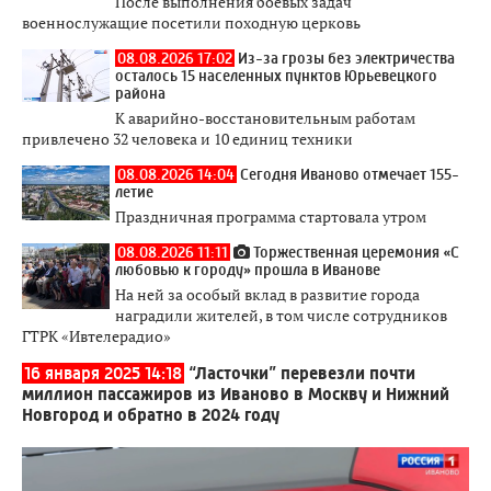
После выполнения боевых задач
военнослужащие посетили походную церковь
08.08.2026 17:02
Из-за грозы без электричества
осталось 15 населенных пунктов Юрьевецкого
района
К аварийно-восстановительным работам
привлечено 32 человека и 10 единиц техники
08.08.2026 14:04
Сегодня Иваново отмечает 155-
летие
Праздничная программа стартовала утром
08.08.2026 11:11
Торжественная церемония «С
любовью к городу» прошла в Иванове
На ней за особый вклад в развитие города
наградили жителей, в том числе сотрудников
ГТРК «Ивтелерадио»
16 января 2025 14:18
“Ласточки” перевезли почти
миллион пассажиров из Иваново в Москву и Нижний
Новгород и обратно в 2024 году