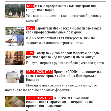
12:41
В Юже продолжается благоустройство
городского парка
Уже выполнен демонтаж по снятию бортовых
камней
12:20
Строители Ивановской области отмечают
свой профессиональный праздник
В 2025 году регион стал лидером в ЦФО по
темпам жилищного строительства
9:39
9 августа - День первой морской победы
русского флота над шведами у мыса Гангут
Гангут – первая крупная победа русского флота
08.08.2026 17:42
Проект «СЛОН» стал одним из
самых популярных событий на Дне города в
Иванове
Молодые ивановские ученые доказали, что
наука - это не только сложные формулы
08.08.2026 17:28
В полевом храме полка
Ивановского гвардейского соединения ВДВ
прошло богослужение