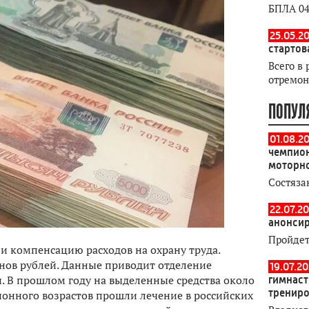
БПЛА 04
25.05.20
стартов
Всего в 
отремон
ПОПУЛ
01.08.2
чемпион
моторн
Состяза
22.07.20
анонсир
Пройдет
и компенсацию расходов на охрану труда.
нов рублей. Данные приводит отделение
19.07.2
. В прошлом году на выделенные средства около
гимнаст
тренир
онного возрастов прошли лечение в российских