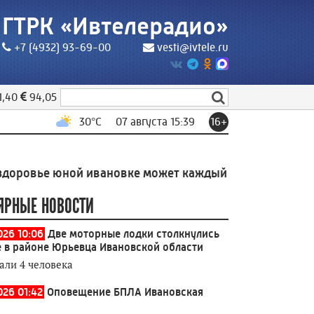
ГТРК «Ивтелерадио»
+7 (4932) 93-69-00
vesti@ivtele.ru
1,40
94,05
30
°C
07 августа 15:39
16+
е юной ивановке может каждый житель области
15:20
ЯРНЫЕ НОВОСТИ
026 10:06
Две моторные лодки столкнулись
е в районе Юрьевца Ивановской области
али 4 человека
026 01:42
Оповещение БПЛА Ивановская