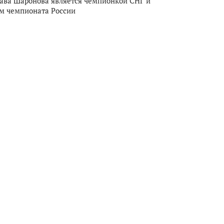
ава Шаронова является чемпионкой СНГ и
м чемпионата России