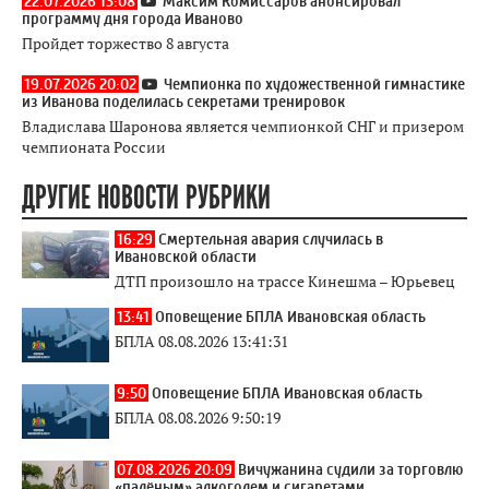
22.07.2026 13:08
Максим Комиссаров анонсировал
программу дня города Иваново
Пройдет торжество 8 августа
19.07.2026 20:02
Чемпионка по художественной гимнастике
из Иванова поделилась секретами тренировок
Владислава Шаронова является чемпионкой СНГ и призером
чемпионата России
ДРУГИЕ НОВОСТИ РУБРИКИ
16:29
Смертельная авария случилась в
Ивановской области
ДТП произошло на трассе Кинешма – Юрьевец
13:41
Оповещение БПЛА Ивановская область
БПЛА 08.08.2026 13:41:31
9:50
Оповещение БПЛА Ивановская область
БПЛА 08.08.2026 9:50:19
07.08.2026 20:09
Вичужанина судили за торговлю
«палёным» алкоголем и сигаретами