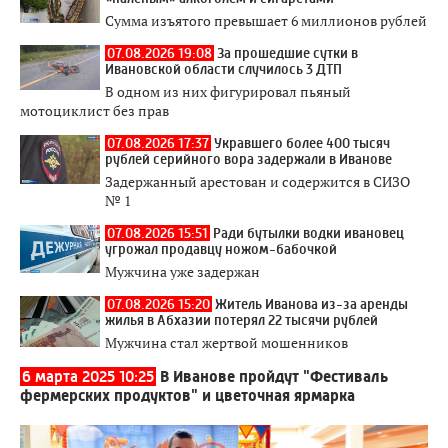
Сумма изъятого превышает 6 миллионов рублей
07.08.2026 19:08
За прошедшие сутки в
Ивановской области случилось 3 ДТП
В одном из них фигурировал пьяный
мотоциклист без прав
07.08.2026 17:37
Укравшего более 400 тысяч
рублей серийного вора задержали в Иванове
Задержанный арестован и содержится в СИЗО
№ 1
07.08.2026 15:51
Ради бутылки водки ивановец
угрожал продавцу ножом-бабочкой
Мужчина уже задержан
07.08.2026 15:20
Житель Иванова из-за аренды
жилья в Абхазии потерял 22 тысячи рублей
Мужчина стал жертвой мошенников
6 марта 2025 10:25
В Иванове пройдут "Фестиваль
фермерских продуктов" и цветочная ярмарка