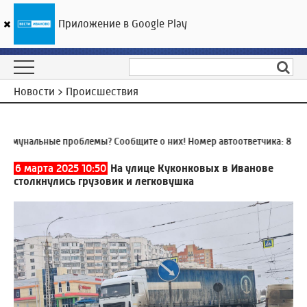
Приложение в Google Play
ГТРК «Ивтелерадио»
25
°C
08 августа 16:34
Новости > Происшествия
мунальные проблемы? Сообщите о них! Номер автоответчика:
8 (493
6 марта 2025 10:50
На улице Куконковых в Иванове
столкнулись грузовик и легковушка