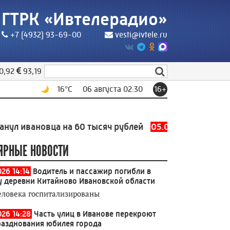
ГТРК «Ивтелерадио»
+7 (4932) 93-69-00
vesti@ivtele.ru
0,92
93,19
16
°C
06 августа 02:30
16+
новца на 60 тысяч рублей
05.08.2026 19:48
В семейст
ЯРНЫЕ НОВОСТИ
026 14:14
Водитель и пассажир погибли в
у деревни Китайново Ивановской области
еловека госпитализированы
026 14:28
Часть улиц в Иванове перекроют
разднования юбилея города