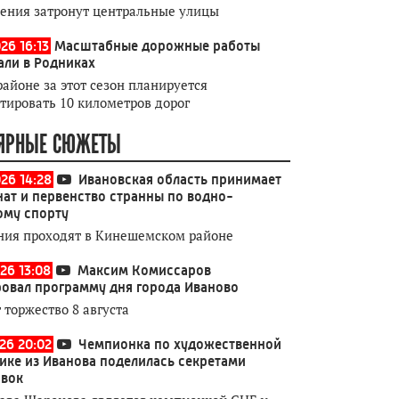
ения затронут центральные улицы
26 16:13
Масштабные дорожные работы
али в Родниках
районе за этот сезон планируется
тировать 10 километров дорог
ЯРНЫЕ СЮЖЕТЫ
026 14:28
Ивановская область принимает
ат и первенство странны по водно-
ому спорту
ния проходят в Кинешемском районе
26 13:08
Максим Комиссаров
овал программу дня города Иваново
 торжество 8 августа
026 20:02
Чемпионка по художественной
ике из Иванова поделилась секретами
овок