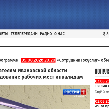
ЖЕТЫ
ТЕЛЕПЕРЕДАЧИ
РАДИО
О НАС
8
е
05.08.2026 20:20
«Сотрудник Госуслуг» обманул ива
телям Ивановской области
ПОПУЛ
удование рабочих мест инвалидам
03.08.2
аварии 
Ещё 2 ч
02.08.2
из-за п