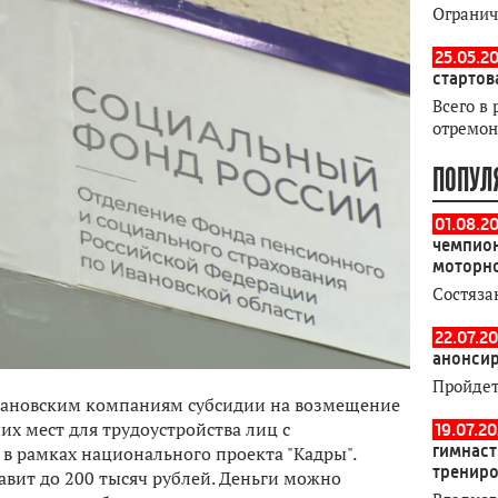
Огранич
25.05.20
стартов
Всего в 
отремон
ПОПУЛ
01.08.2
чемпион
моторн
Состяза
22.07.20
анонсир
Пройдет
вановским компаниям субсидии на возмещение
их мест для трудоустройства лиц с
19.07.2
гимнаст
в рамках национального проекта "Кадры".
тренир
авит до 200 тысяч рублей. Деньги можно