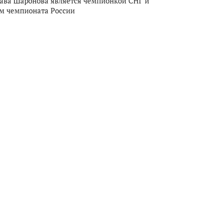
ава Шаронова является чемпионкой СНГ и
м чемпионата России