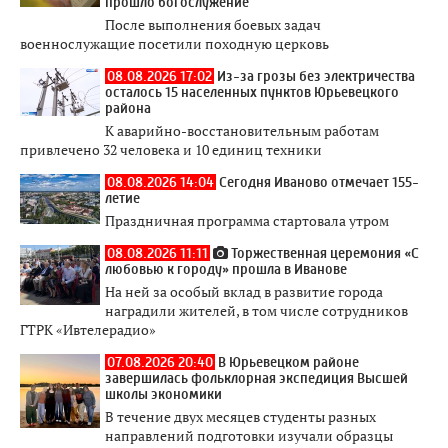
прошло богослужение
После выполнения боевых задач
военнослужащие посетили походную церковь
08.08.2026 17:02
Из-за грозы без электричества
осталось 15 населенных пунктов Юрьевецкого
района
К аварийно-восстановительным работам
привлечено 32 человека и 10 единиц техники
08.08.2026 14:04
Сегодня Иваново отмечает 155-
летие
Праздничная программа стартовала утром
08.08.2026 11:11
Торжественная церемония «С
любовью к городу» прошла в Иванове
На ней за особый вклад в развитие города
наградили жителей, в том числе сотрудников
ГТРК «Ивтелерадио»
07.08.2026 20:40
В Юрьевецком районе
завершилась фольклорная экспедиция Высшей
школы экономики
В течение двух месяцев студенты разных
направлений подготовки изучали образцы