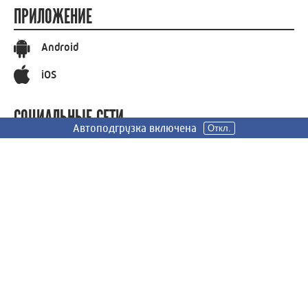
ПРИЛОЖЕНИЕ
Android
iOS
СОЦИАЛЬНЫЕ СЕТИ
Автоподгрузка включена
Откл.
Вконтакте
Телеграм
Одноклассники
СООБЩИТЬ НОВОСТЬ
Знаете что-то, чего не знаем мы? Сообщите, и мы
постараемся об этом рассказать! Спасибо за ваше
участие!