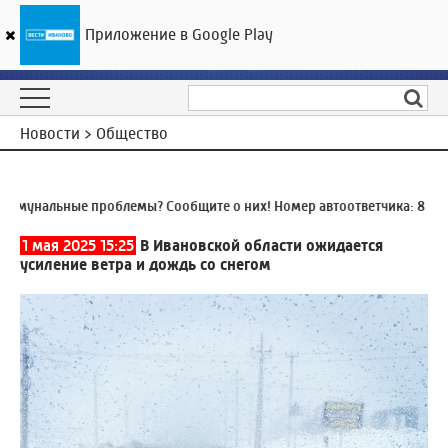
Приложение в Google Play
ГТРК «Ивтелерадио»
18
°C
09 августа 08:18
Новости > Общество
мунальные проблемы? Сообщите о них! Номер автоответчика:
8 (493
1 мая 2025 15:25
В Ивановской области ожидается
усиление ветра и дождь со снегом