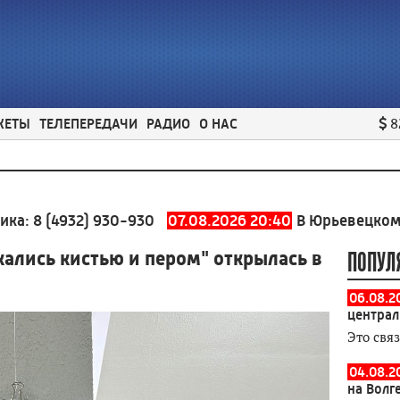
ЖЕТЫ
ТЕЛЕПЕРЕДАЧИ
РАДИО
О НАС
8
932) 930-930
07.08.2026 20:40
В Юрьевецком районе 
ались кистью и пером" открылась в
ПОПУЛ
06.08.2
централ
Это свя
04.08.2
на Волг