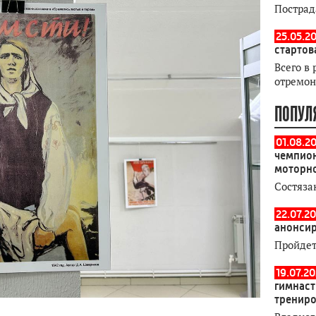
Пострад
25.05.20
стартов
Всего в 
отремон
ПОПУЛ
01.08.2
чемпион
моторн
Состяза
22.07.20
анонсир
Пройдет
19.07.2
гимнаст
тренир