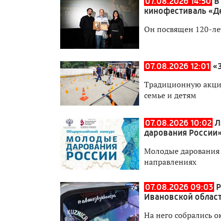
07.08.2026 14:50
В
кинофестиваль «Де
Он посвящен 120-ле
07.08.2026 12:01
«
Традиционную акци
семье и детям
07.08.2026 10:02
Л
дарования России
Молодые дарования 
направлениях
07.08.2026 09:03
Р
Ивановской облас
На него собрались 