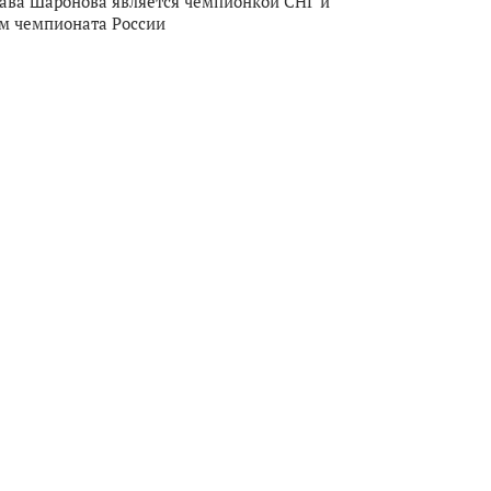
ава Шаронова является чемпионкой СНГ и
м чемпионата России