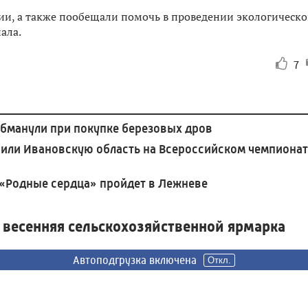
ии, а также пообещали помочь в проведении экологическо
ала.
7
бманули при покупке березовых дров
или Ивановскую область на Всероссийском чемпионат
«Родные сердца» пройдет в Лежневе
 весенняя сельскохозяйственной ярмарка
Автоподгрузка включена
Автоподгрузка включена
Откл.
Откл.