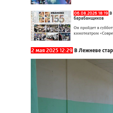
06.08.2026 18:19
В
барабанщиков
Он пройдет в суббот
кинотеатром «Совр
2 мая 2025 12:29
В Лежневе ста