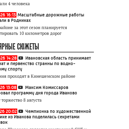
али 4 человека
26 16:13
Масштабные дорожные работы
али в Родниках
районе за этот сезон планируется
тировать 10 километров дорог
ЯРНЫЕ СЮЖЕТЫ
026 14:28
Ивановская область принимает
ат и первенство странны по водно-
ому спорту
ния проходят в Кинешемском районе
26 13:08
Максим Комиссаров
овал программу дня города Иваново
 торжество 8 августа
026 20:02
Чемпионка по художественной
ике из Иванова поделилась секретами
овок