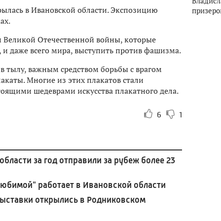
Владисл
рылась в Ивановской области. Экспозицию
призеро
ах.
н Великой Отечественной войны, которые
 и даже всего мира, выступить против фашизма.
 в тылу, важным средством борьбы с врагом
лакаты. Многие из этих плакатов стали
тоящими шедеврами искусства плакатного дела.
6
1
бласти за год отправили за рубеж более 23
любимой" работает в Ивановской области
выставки открылись в Родниковском