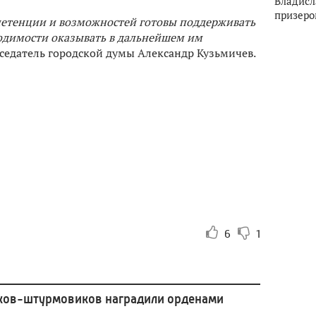
Владисл
призеро
мпетенции и возможностей готовы поддерживать
ходимости оказывать в дальнейшем им
дседатель городской думы Александр Кузьмичев.
6
1
ков-штурмовиков наградили орденами