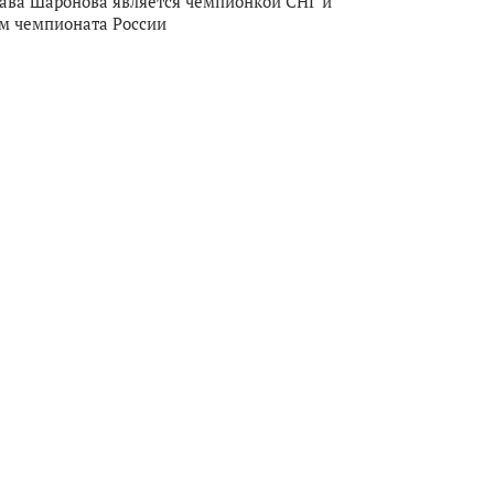
ава Шаронова является чемпионкой СНГ и
м чемпионата России