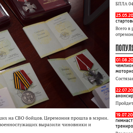
БПЛА 04
25.05.20
стартов
Всего в 
отремон
ПОПУЛ
01.08.2
чемпион
моторн
Состяза
22.07.20
анонсир
Пройдет
19.07.2
ших на СВО бойцов. Церемония прошла в мэрии.
гимнаст
 военнослужащих выразили чиновники и
тренир