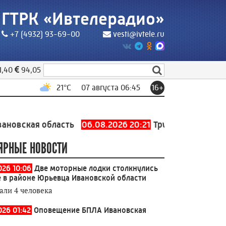
ГТРК «Ивтелерадио»
+7 (4932) 93-69-00
vesti@ivtele.ru
1,40
94,05
21
°C
07 августа 06:45
16+
я область
06.08.2026 20:21
Трубопровод холодного 
ЯРНЫЕ НОВОСТИ
026 10:06
Две моторные лодки столкнулись
е в районе Юрьевца Ивановской области
али 4 человека
026 01:42
Оповещение БПЛА Ивановская