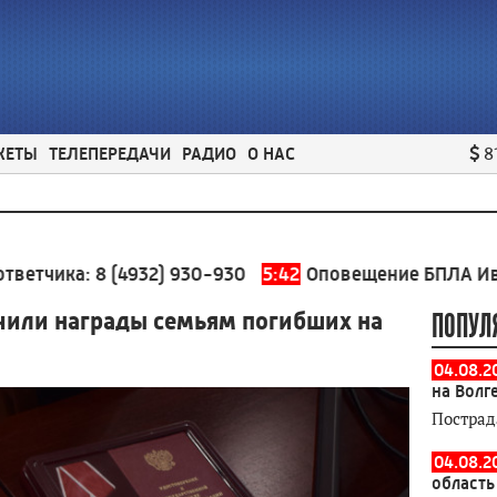
ЖЕТЫ
ТЕЛЕПЕРЕДАЧИ
РАДИО
О НАС
8
ка:
8 (4932) 930-930
5:42
Оповещение БПЛА Ивановска
чили награды семьям погибших на
ПОПУЛ
04.08.2
на Волг
Пострад
04.08.2
область