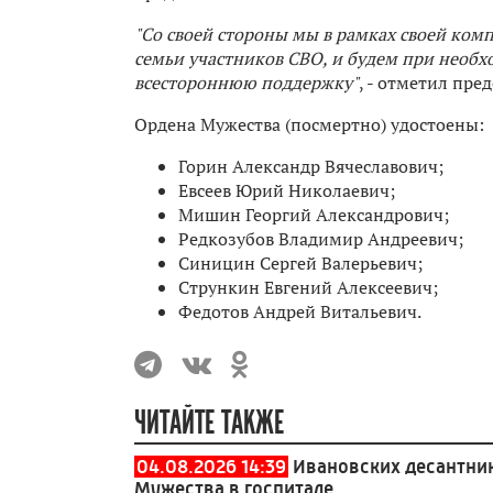
"Со своей стороны мы в рамках своей ко
семьи участников СВО, и будем при необ
всестороннюю поддержку"
, - отметил пре
Ордена Мужества (посмертно) удостоены:
Горин Александр Вячеславович;
Евсеев Юрий Николаевич;
Мишин Георгий Александрович;
Редкозубов Владимир Андреевич;
Синицин Сергей Валерьевич;
Стрункин Евгений Алексеевич;
Федотов Андрей Витальевич.
ЧИТАЙТЕ ТАКЖЕ
04.08.2026 14:39
Ивановских десантни
Мужества в госпитале