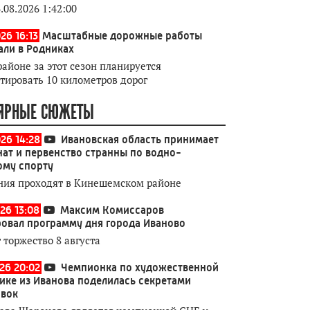
.08.2026 1:42:00
26 16:13
Масштабные дорожные работы
али в Родниках
районе за этот сезон планируется
тировать 10 километров дорог
ЯРНЫЕ СЮЖЕТЫ
026 14:28
Ивановская область принимает
ат и первенство странны по водно-
ому спорту
ния проходят в Кинешемском районе
26 13:08
Максим Комиссаров
овал программу дня города Иваново
 торжество 8 августа
026 20:02
Чемпионка по художественной
ике из Иванова поделилась секретами
овок