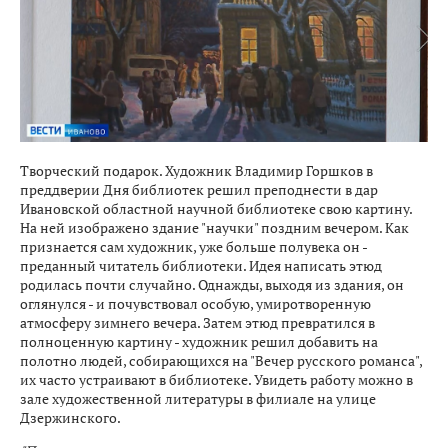
Творческий подарок. Художник Владимир Горшков в
преддверии Дня библиотек решил преподнести в дар
Ивановской областной научной библиотеке свою картину.
На ней изображено здание "научки" поздним вечером. Как
признается сам художник, уже больше полувека он -
преданный читатель библиотеки. Идея написать этюд
родилась почти случайно. Однажды, выходя из здания, он
оглянулся - и почувствовал особую, умиротворенную
атмосферу зимнего вечера. Затем этюд превратился в
полноценную картину - художник решил добавить на
полотно людей, собирающихся на "Вечер русского романса",
их часто устраивают в библиотеке. Увидеть работу можно в
зале художественной литературы в филиале на улице
Дзержинского.