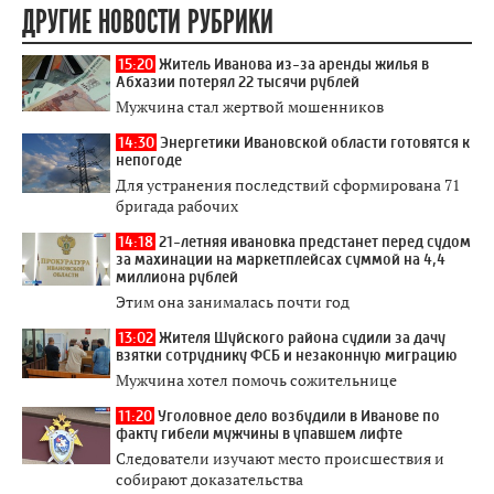
ДРУГИЕ НОВОСТИ РУБРИКИ
15:20
Житель Иванова из-за аренды жилья в
Абхазии потерял 22 тысячи рублей
Мужчина стал жертвой мошенников
14:30
Энергетики Ивановской области готовятся к
непогоде
Для устранения последствий сформирована 71
бригада рабочих
14:18
21-летняя ивановка предстанет перед судом
за махинации на маркетплейсах суммой на 4,4
миллиона рублей
Этим она занималась почти год
13:02
Жителя Шуйского района судили за дачу
взятки сотруднику ФСБ и незаконную миграцию
Мужчина хотел помочь сожительнице
11:20
Уголовное дело возбудили в Иванове по
факту гибели мужчины в упавшем лифте
Следователи изучают место происшествия и
собирают доказательства