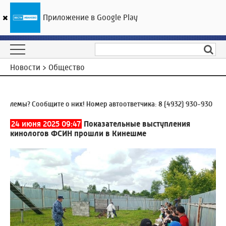
Приложение в Google Play
ГТРК «Ивтелерадио»
22
°C
09 августа 13:04
Новости > Общество
емы? Сообщите о них! Номер автоответчика:
8 (4932) 930-930
12:41
24 июня 2025 09:47
Показательные выступления
кинологов ФСИН прошли в Кинешме