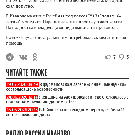
на "Хендэ Тусон" сбил 63-летнего велосипедиста, который
ехал попутно.
В Иванове на улице Ручейная под колеса "УАЗа" попал 16-
летний мопедист. Парень выехал на проезжую часть слева.
На подростка и владельца мопеда выписаны протоколы.
Во всех случаях пострадавшим потребовалась медицинская
помощь.
7
3
ЧИТАЙТЕ ТАКЖЕ
19.07.2026 09:39
В фурмановском лагере «Солнечные лучики»
состоялся День безопасности
24.06.2026 12:14
Женщина на электровелосипеде столкнулась с
подростком-велосипедистом в Шуе
16.06.2026 20:15
В Тейкове на пешеходном переходе сбили 11-
летнего велосипедиста
РАДИО РОССИИ ИВАНОВО