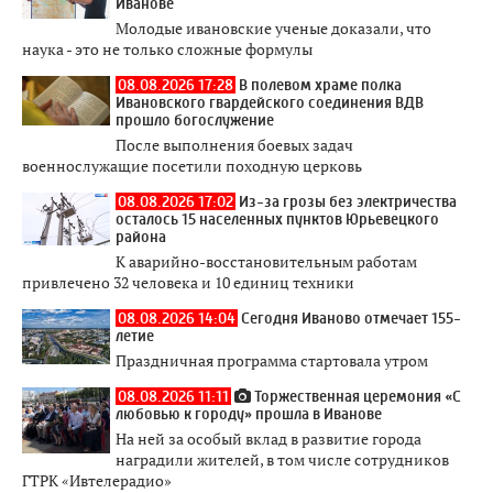
Иванове
Молодые ивановские ученые доказали, что
наука - это не только сложные формулы
08.08.2026 17:28
В полевом храме полка
Ивановского гвардейского соединения ВДВ
прошло богослужение
После выполнения боевых задач
военнослужащие посетили походную церковь
08.08.2026 17:02
Из-за грозы без электричества
осталось 15 населенных пунктов Юрьевецкого
района
К аварийно-восстановительным работам
привлечено 32 человека и 10 единиц техники
08.08.2026 14:04
Сегодня Иваново отмечает 155-
летие
Праздничная программа стартовала утром
08.08.2026 11:11
Торжественная церемония «С
любовью к городу» прошла в Иванове
На ней за особый вклад в развитие города
наградили жителей, в том числе сотрудников
ГТРК «Ивтелерадио»