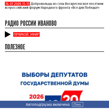
16.07.2026 15:15
Добровольцы из села Воскресенское посетили
всероссийский форум Народного фронта «Все для Победы!»
РАДИО РОССИИ ИВАНОВО
ПРЯМОЙ ЭФИР
ПОЛЕЗНОЕ
Автоподгрузка включена
Автоподгрузка включена
Откл.
Откл.