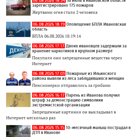
06.08.2026 18:34
За июль в Ивановской области
зарегистрировано 175 пожаров
Жертвами огня стали 2 человека
06.08.2026 18:19
Оповещение БПЛА Ивановская
область
БПЛА 06.08.2026 18:19:14
06.08.2026 17:17
Двоих ивановцев задержали за
хранение наркотиков в крупном размере
Покупали они запрещенные вещества через
Интернет
06.08.2026 17:03
Пожарные из Ильинского
района вывели из леса заблудившихся женщин
Пенсионерки отправились за грибами
06.08.2026 16:17
Парень из Иванова получил
штраф за демонстрацию символики
экстремистской организации
Запрещенные картинки он выкладывал в
Интернет несколько раз
06.08.2026 15:15
10-месячный малыш пострадал в
ДТП в Иванове