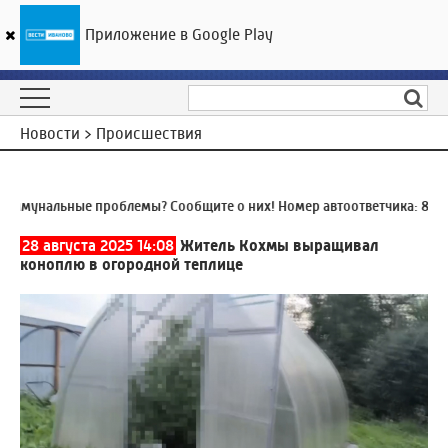
Приложение в Google Play
ГТРК «Ивтелерадио»
26
°C
07 августа 08:59
Новости > Происшествия
мунальные проблемы? Сообщите о них! Номер автоответчика:
8 (493
28 августа 2025 14:08
Житель Кохмы выращивал
коноплю в огородной теплице