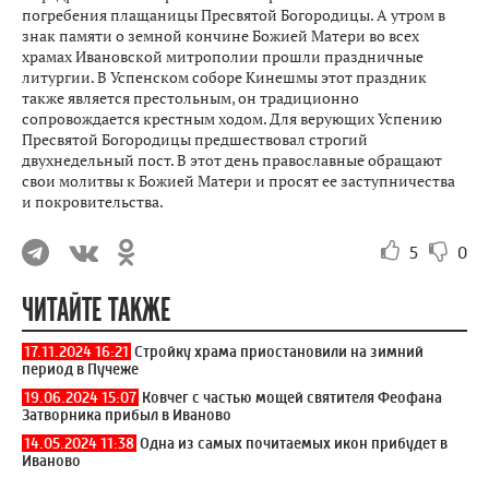
погребения плащаницы Пресвятой Богородицы. А утром в
знак памяти о земной кончине Божией Матери во всех
храмах Ивановской митрополии прошли праздничные
литургии. В Успенском соборе Кинешмы этот праздник
также является престольным, он традиционно
сопровождается крестным ходом. Для верующих Успению
Пресвятой Богородицы предшествовал строгий
двухнедельный пост. В этот день православные обращают
свои молитвы к Божией Матери и просят ее заступничества
и покровительства.
5
0
ЧИТАЙТЕ ТАКЖЕ
17.11.2024 16:21
Стройку храма приостановили на зимний
период в Пучеже
19.06.2024 15:07
Ковчег с частью мощей святителя Феофана
Затворника прибыл в Иваново
14.05.2024 11:38
Одна из самых почитаемых икон прибудет в
Иваново