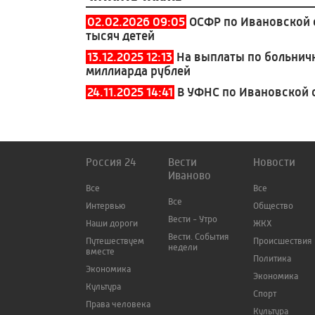
02.02.2026 09:05
ОСФР по Ивановской 
тысяч детей
13.12.2025 12:13
На выплаты по больнич
миллиарда рублей
24.11.2025 14:41
В УФНС по Ивановской 
Россия 24
Вести
Новости
Иваново
Все
Все
Все
Интервью
Общество
Вести - Утро
Наши дороги
ЖКХ
Вести. События
Путешествуем
Происшествия
недели
вместе
Политика
Экономика
Экономика
Культура
Спорт
Права человека
Культура