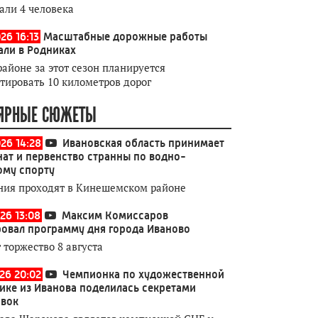
али 4 человека
26 16:13
Масштабные дорожные работы
али в Родниках
районе за этот сезон планируется
тировать 10 километров дорог
ЯРНЫЕ СЮЖЕТЫ
026 14:28
Ивановская область принимает
ат и первенство странны по водно-
ому спорту
ния проходят в Кинешемском районе
26 13:08
Максим Комиссаров
овал программу дня города Иваново
 торжество 8 августа
026 20:02
Чемпионка по художественной
ике из Иванова поделилась секретами
овок