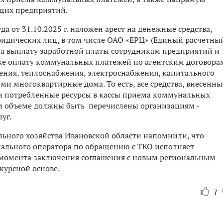
ющих предприятий.
 от 31.10.2025 г. наложен арест на денежные средства,
ридических лиц, в том числе ОАО «ЕРЦ» (Единый расчетны
 на выплату заработной платы сотрудникам предприятий и
акже оплату коммунальных платежей по агентским договора
ения, теплоснабжения, электроснабжения, капитального
и многоквартирные дома. То есть, все средства, внесенны
ли потребленные ресурсы в кассы приема коммунальных
ом объеме должны быть перечислены организациям -
уг.
ного хозяйства Ивановской области напомнили, что
нального оператора по обращению с ТКО исполняет
 момента заключения соглашения с новым региональным
нкурсной основе.
7