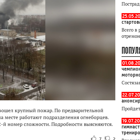
Пострад
25.05.20
стартов
Всего в 
отремон
ПОПУЛ
01.08.2
чемпион
моторн
Состяза
22.07.20
анонсир
Пройдет
зошел крупный пожар. По предварительной
а месте работают подразделения огнеборцев.
19.07.2
-й номер сложности. Подробности выясняются.
гимнаст
тренир
7
2