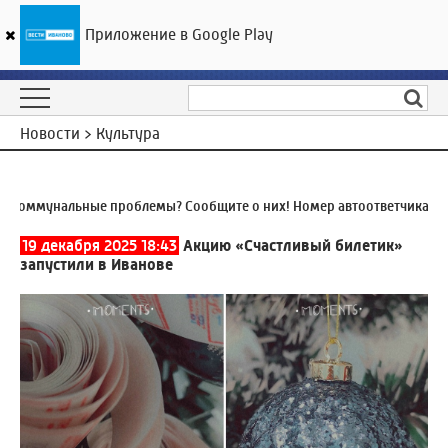
Приложение в Google Play
ГТРК «Ивтелерадио»
22
°C
09 августа 16:46
Новости > Культура
оммунальные проблемы? Сообщите о них! Номер автоответчика:
8 (4
19 декабря 2025 18:43
Акцию «Счастливый билетик»
запустили в Иванове