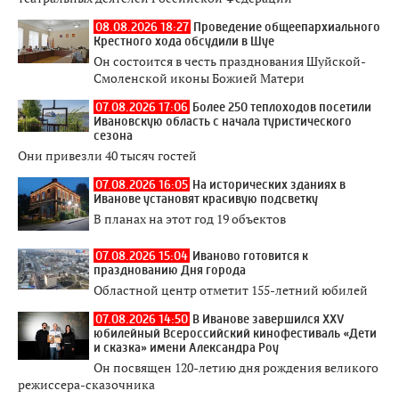
08.08.2026 18:27
Проведение общеепархиального
Крестного хода обсудили в Шуе
Он состоится в честь празднования Шуйской-
Смоленской иконы Божией Матери
07.08.2026 17:06
Более 250 теплоходов посетили
Ивановскую область с начала туристического
сезона
Они привезли 40 тысяч гостей
07.08.2026 16:05
На исторических зданиях в
Иванове установят красивую подсветку
В планах на этот год 19 объектов
07.08.2026 15:04
Иваново готовится к
празднованию Дня города
Областной центр отметит 155-летний юбилей
07.08.2026 14:50
В Иванове завершился XXV
юбилейный Всероссийский кинофестиваль «Дети
и сказка» имени Александра Роу
Он посвящен 120-летию дня рождения великого
режиссера-сказочника