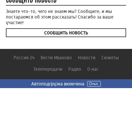
Знаете что-то, чего не знаем мы? Сообщите, и мы
постараемся об этом рассказать! Спасибо за ваше
участие!
СООБЩИТЬ НОВОСТЬ
Россия 24
Вести Иваново
Новости
Сюжеты
Телепередачи
Радио
О нас
Автоподгрузка включена
Автоподгрузка включена
Откл.
Откл.