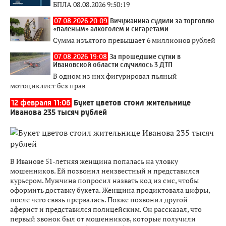
БПЛА 08.08.2026 9:50:19
07.08.2026 20:09
Вичужанина судили за торговлю
«палёным» алкоголем и сигаретами
Сумма изъятого превышает 6 миллионов рублей
07.08.2026 19:08
За прошедшие сутки в
Ивановской области случилось 3 ДТП
В одном из них фигурировал пьяный
мотоциклист без прав
12 февраля 11:06
Букет цветов стоил жительнице
Иванова 235 тысяч рублей
В Иванове 51-летняя женщина попалась на уловку
мошенников. Ей позвонил неизвестный и представился
курьером. Мужчина попросил назвать код из смс, чтобы
оформить доставку букета. Женщина продиктовала цифры,
после чего связь прервалась. Позже позвонил другой
аферист и представился полицейским. Он рассказал, что
первый звонок был от мошенников, которые получили