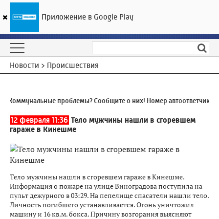
Приложение в Google Play
ГТРК «Ивтелерадио»
22
°C
09 августа 15:35
Новости > Происшествия
Коммунальные проблемы? Сообщите о них! Номер автоответчика:
8 
12 февраля 11:36
Тело мужчины нашли в сгоревшем
гараже в Кинешме
Тело мужчины нашли в сгоревшем гараже в Кинешме.
Информация о пожаре на улице Виноградова поступила на
пульт дежурного в 03:29. На пепелище спасатели нашли тело.
Личность погибшего устанавливается. Огонь уничтожил
машину и 16 кв.м. бокса. Причину возгорания выясняют