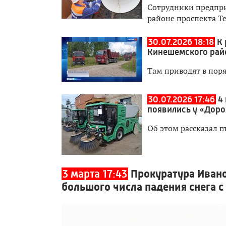
Сотрудники предпри
районе проспекта Т
30.07.2026 18:18
К 
Кинешемского рай
Там приводят в пор
30.07.2026 17:46
4
появились у «Доро
Об этом рассказал г
3 марта 17:43
Прокуратура Ивано
большого числа падения снега 