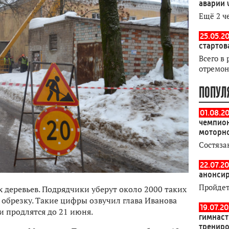
аварии 
Ещё 2 ч
25.05.20
стартов
Всего в 
отремон
ПОПУЛ
01.08.2
чемпион
моторн
Состяза
22.07.20
анонсир
Пройдет
 деревьев. Подрядчики уберут около 2000 таких
 обрезку. Такие цифры озвучил глава Иванова
19.07.2
и продлятся до 21 июня.
гимнаст
тренир