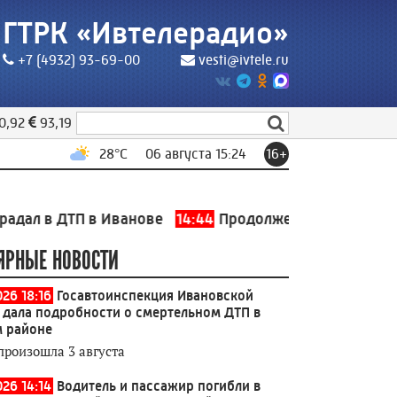
ГТРК «Ивтелерадио»
+7 (4932) 93-69-00
vesti@ivtele.ru
0,92
93,19
28
°C
06 августа 15:24
16+
ДТП в Иванове
14:44
Продолжение франшизы «Последн
ЯРНЫЕ НОВОСТИ
026 18:16
Госавтоинспекция Ивановской
 дала подробности о смертельном ДТП в
 районе
произошла 3 августа
026 14:14
Водитель и пассажир погибли в