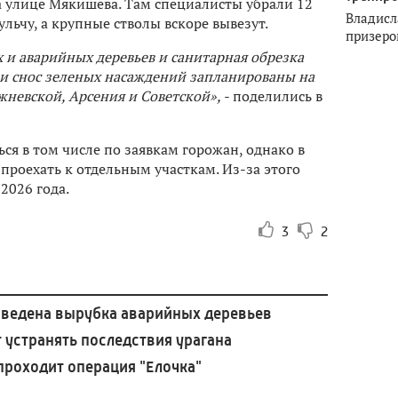
а улице Мякишева. Там специалисты убрали 12
Владисл
льчу, а крупные стволы вскоре вывезут.
призеро
их и аварийных деревьев и санитарная обрезка
 и снос зеленых насаждений запланированы на
жневской, Арсения и Советской»,
- поделились в
ься в том числе по заявкам горожан, однако в
проехать к отдельным участкам. Из-за этого
2026 года.
3
2
оведена вырубка аварийных деревьев
устранять последствия урагана
проходит операция "Елочка"