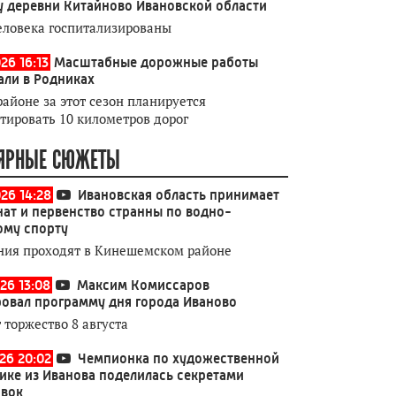
у деревни Китайново Ивановской области
еловека госпитализированы
26 16:13
Масштабные дорожные работы
али в Родниках
районе за этот сезон планируется
тировать 10 километров дорог
ЯРНЫЕ СЮЖЕТЫ
026 14:28
Ивановская область принимает
ат и первенство странны по водно-
ому спорту
ния проходят в Кинешемском районе
26 13:08
Максим Комиссаров
овал программу дня города Иваново
 торжество 8 августа
026 20:02
Чемпионка по художественной
ике из Иванова поделилась секретами
овок