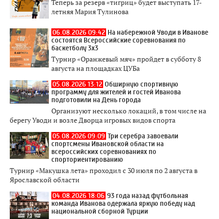
Теперь за резерв «тигриц» будет выступать 17-
летняя Мария Тулинова
06.08.2026 09:42
На набережной Уводи в Иванове
состоятся Всероссийские соревнования по
баскетболу 3x3
Турнир «Оранжевый мяч» пройдет в субботу 8
августа на площадках ЦУБа
05.08.2026 13:12
Обширную спортивную
программу для жителей и гостей Иванова
подготовили на День города
Организуют несколько локаций, в том числе на
берегу Уводи и возле Дворца игровых видов спорта
05.08.2026 09:09
Три серебра завоевали
спортсмены Ивановской области на
всероссийских соревнованиях по
спорториентированию
Турнир «Макушка лета» проходил с 30 июля по 2 августа в
Ярославской области
04.08.2026 18:06
93 года назад футбольная
команда Иванова одержала яркую победу над
национальной сборной Турции