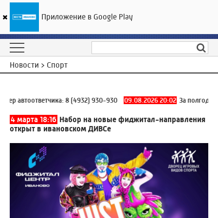
Приложение в Google Play
ГТРК «Ивтелерадио»
14
°C
10 августа 07:20
Новости > Спорт
р автоответчика:
8 (4932) 930-930
09.08.2026 20:02
За полгода пог
4 марта 18:16
Набор на новые фиджитал-направления
открыт в ивановском ДИВСе