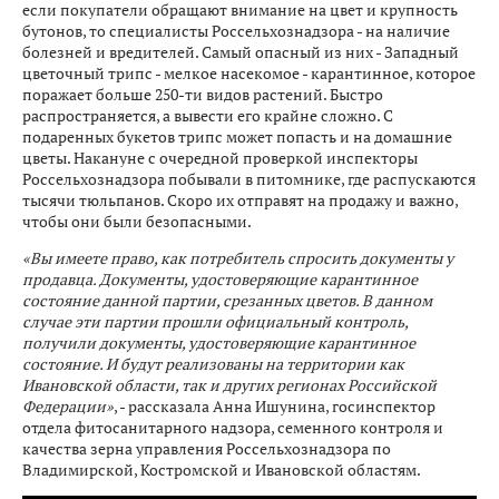
если покупатели обращают внимание на цвет и крупность
бутонов, то специалисты Россельхознадзора - на наличие
болезней и вредителей. Самый опасный из них - Западный
цветочный трипс - мелкое насекомое - карантинное, которое
поражает больше 250-ти видов растений. Быстро
распространяется, а вывести его крайне сложно. С
подаренных букетов трипс может попасть и на домашние
цветы. Накануне с очередной проверкой инспекторы
Россельхознадзора побывали в питомнике, где распускаются
тысячи тюльпанов. Скоро их отправят на продажу и важно,
чтобы они были безопасными.
«Вы имеете право, как потребитель спросить документы у
продавца. Документы, удостоверяющие карантинное
состояние данной партии, срезанных цветов. В данном
случае эти партии прошли официальный контроль,
получили документы, удостоверяющие карантинное
состояние. И будут реализованы на территории как
Ивановской области, так и других регионах Российской
Федерации»
, - рассказала Анна Ишунина, госинспектор
отдела фитосанитарного надзора, семенного контроля и
качества зерна управления Россельхознадзора по
Владимирской, Костромской и Ивановской областям.