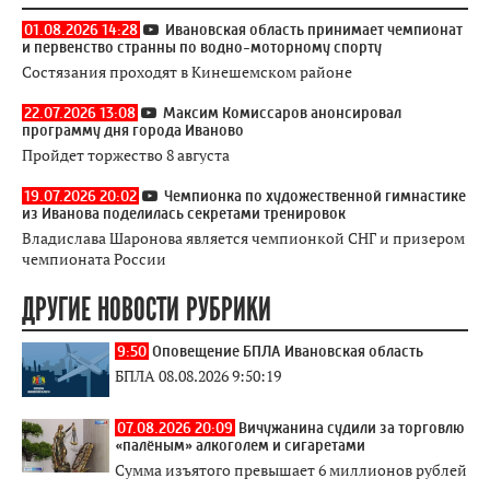
01.08.2026 14:28
Ивановская область принимает чемпионат
и первенство странны по водно-моторному спорту
Состязания проходят в Кинешемском районе
22.07.2026 13:08
Максим Комиссаров анонсировал
программу дня города Иваново
Пройдет торжество 8 августа
19.07.2026 20:02
Чемпионка по художественной гимнастике
из Иванова поделилась секретами тренировок
Владислава Шаронова является чемпионкой СНГ и призером
чемпионата России
ДРУГИЕ НОВОСТИ РУБРИКИ
9:50
Оповещение БПЛА Ивановская область
БПЛА 08.08.2026 9:50:19
07.08.2026 20:09
Вичужанина судили за торговлю
«палёным» алкоголем и сигаретами
Сумма изъятого превышает 6 миллионов рублей