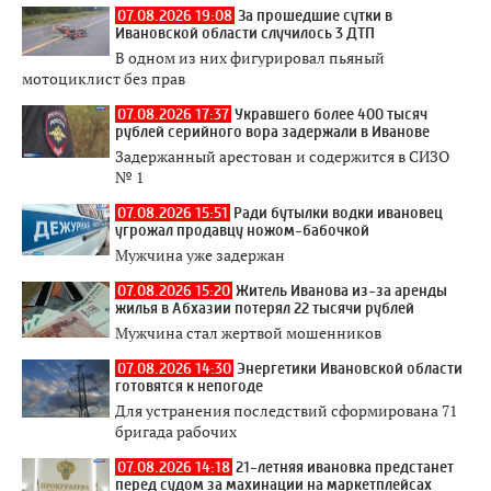
07.08.2026 19:08
За прошедшие сутки в
Ивановской области случилось 3 ДТП
В одном из них фигурировал пьяный
мотоциклист без прав
07.08.2026 17:37
Укравшего более 400 тысяч
рублей серийного вора задержали в Иванове
Задержанный арестован и содержится в СИЗО
№ 1
07.08.2026 15:51
Ради бутылки водки ивановец
угрожал продавцу ножом-бабочкой
Мужчина уже задержан
07.08.2026 15:20
Житель Иванова из-за аренды
жилья в Абхазии потерял 22 тысячи рублей
Мужчина стал жертвой мошенников
07.08.2026 14:30
Энергетики Ивановской области
готовятся к непогоде
Для устранения последствий сформирована 71
бригада рабочих
07.08.2026 14:18
21-летняя ивановка предстанет
перед судом за махинации на маркетплейсах