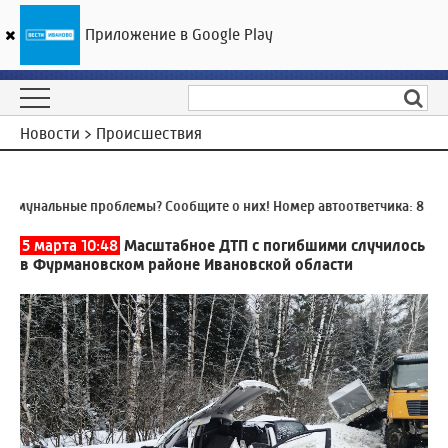
Приложение в Google Play
ГТРК «Ивтелерадио»
23
°C
08 августа 09:50
Новости > Происшествия
унальные проблемы? Сообщите о них! Номер автоответчика:
8 (4932
5 марта 10:48
Масштабное ДТП с погибшими случилось
в Фурмановском районе Ивановской области