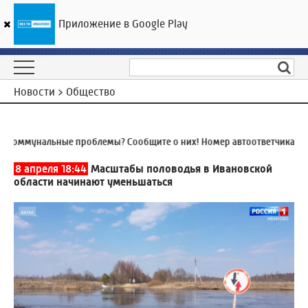
Приложение в Google Play
ГТРК «Ивтелерадио»
29
°C
07 августа 12:25
Новости > Общество
оммунальные проблемы? Сообщите о них! Номер автоответчика:
8 (4
8 апреля 18:44
Масштабы половодья в Ивановской
области начинают уменьшаться