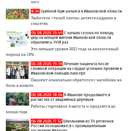
лесу
8:34
Грибной бум начался в Ивановской области
Любители «тихой охоты» делятся кадрами в
соцсетях
06.08.2026 19:49
С начала сезона по поводу
укусов клещей жители Ивановской области
обратились 1418 раз
Это меньше уровня 2025 года за аналогичный
период на 18%
06.08.2026 19:19
Лечение пациента после
сложной операции на сердце успешно провели в
Ивановском онкодиспансере
Пациент изначально обратился с жалобами на
боли в животе
06.08.2026 18:04
В Иванове продолжается
расчистка от аварийных деревьев
Работы стартовали 4 августа и продлятся до
конца года
06.08.2026 17:32
Школьники из 34 регионов
России познакомятся с промышленным
наследием Иванова