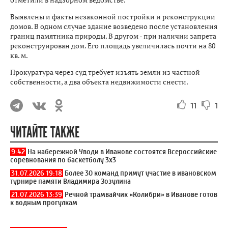
Выявлены и факты незаконной постройки и реконструкции
домов. В одном случае здание возведено после установления
границ памятника природы. В другом - при наличии запрета
реконструирован дом. Его площадь увеличилась почти на 80
кв. м.
Прокуратура через суд требует изъять земли из частной
собственности, а два объекта недвижимости снести.
11
1
ЧИТАЙТЕ ТАКЖЕ
9:42
На набережной Уводи в Иванове состоятся Всероссийские
соревнования по баскетболу 3x3
31.07.2026 19:18
Более 30 команд примут участие в ивановском
турнире памяти Владимира Зозулина
21.07.2026 13:39
Речной трамвайчик «Колибри» в Иванове готов
к водным прогулкам