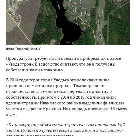
Фото: "Яндекс Карты"
Прокуратура требует изъять земли в прибрежной полосе
«Уводьстроя». В ведомстве считают, что они получены
собственниками незаконно.
В 2014 году территория Уводьского водохранилища
признана памятником природы. Там запрещено
строительство, а земли нельзя передавать в частную
собственность. При этом с 2014 по 2018 год чиновники
администрации Ивановского района выделили физлицам
участки в деревне Крюково. Их площадь превысила 13 тысяч
кв. м.
«К примеру, под объекты капстроительства площадью 14,2
кв. м и 16 кв. м получены земли 3 тыс. кв. м и 5 тыс. кв. м»,
-
отметили в надзорном ведомстве.