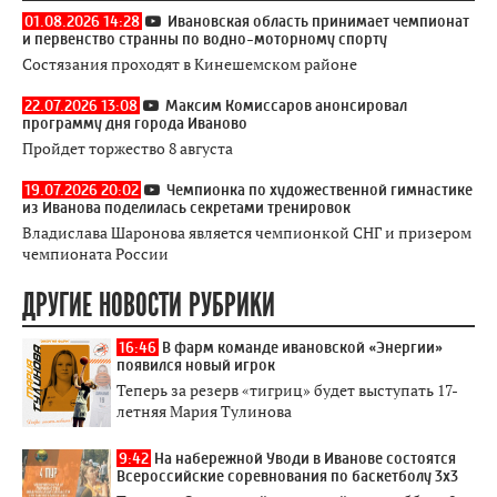
01.08.2026 14:28
Ивановская область принимает чемпионат
и первенство странны по водно-моторному спорту
Состязания проходят в Кинешемском районе
22.07.2026 13:08
Максим Комиссаров анонсировал
программу дня города Иваново
Пройдет торжество 8 августа
19.07.2026 20:02
Чемпионка по художественной гимнастике
из Иванова поделилась секретами тренировок
Владислава Шаронова является чемпионкой СНГ и призером
чемпионата России
ДРУГИЕ НОВОСТИ РУБРИКИ
16:46
В фарм команде ивановской «Энергии»
появился новый игрок
Теперь за резерв «тигриц» будет выступать 17-
летняя Мария Тулинова
9:42
На набережной Уводи в Иванове состоятся
Всероссийские соревнования по баскетболу 3x3