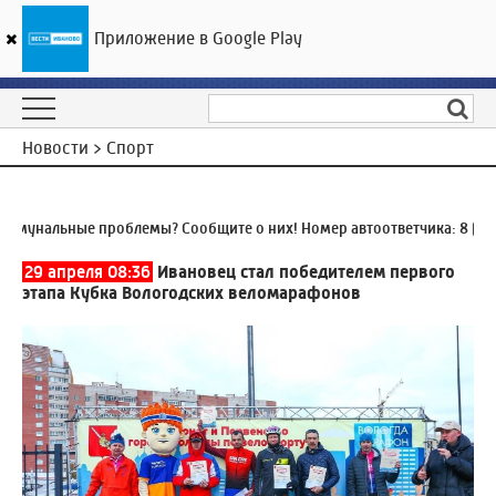
Приложение в Google Play
ГТРК «Ивтелерадио»
24
°C
06 августа 20:29
Новости > Спорт
унальные проблемы? Сообщите о них! Номер автоответчика:
8 (4932
29 апреля 08:36
Ивановец стал победителем первого
этапа Кубка Вологодских веломарафонов