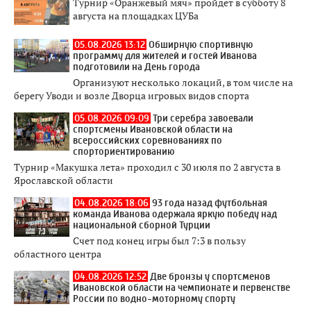
Турнир «Оранжевый мяч» пройдет в субботу 8
августа на площадках ЦУБа
05.08.2026 13:12
Обширную спортивную
программу для жителей и гостей Иванова
подготовили на День города
Организуют несколько локаций, в том числе на
берегу Уводи и возле Дворца игровых видов спорта
05.08.2026 09:09
Три серебра завоевали
спортсмены Ивановской области на
всероссийских соревнованиях по
спорториентированию
Турнир «Макушка лета» проходил с 30 июля по 2 августа в
Ярославской области
04.08.2026 18:06
93 года назад футбольная
команда Иванова одержала яркую победу над
национальной сборной Турции
Счет под конец игры был 7:3 в пользу
областного центра
04.08.2026 12:52
Две бронзы у спортсменов
Ивановской области на чемпионате и первенстве
России по водно-моторному спорту