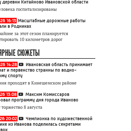
у деревни Китайново Ивановской области
еловека госпитализированы
26 16:13
Масштабные дорожные работы
али в Родниках
районе за этот сезон планируется
тировать 10 километров дорог
ЯРНЫЕ СЮЖЕТЫ
026 14:28
Ивановская область принимает
ат и первенство странны по водно-
ому спорту
ния проходят в Кинешемском районе
26 13:08
Максим Комиссаров
овал программу дня города Иваново
 торжество 8 августа
026 20:02
Чемпионка по художественной
ике из Иванова поделилась секретами
овок