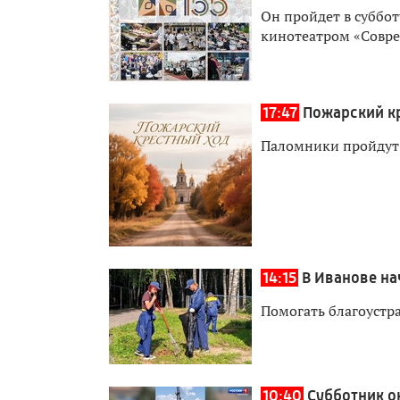
Он пройдет в суббот
кинотеатром «Совр
17:47
Пожарский к
Паломники пройдут
14:15
В Иванове на
Помогать благоустра
10:40
Субботник о