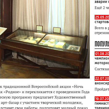
аварии 
Ещё 2 ч
25.05.20
стартов
Всего в 
отремон
ПОПУЛ
01.08.2
чемпион
моторн
Состяза
22.07.20
анонсир
 к традиционной Всероссийской акции «Ночь
Пройдет
как «Родное» и перекликается с проведением Года
ересную программу предлагает Художественный
19.07.2
ь арт-базар с участием творческой молодежи,
гимнаст
дставят свои работы, подготовят модный показ
тренир