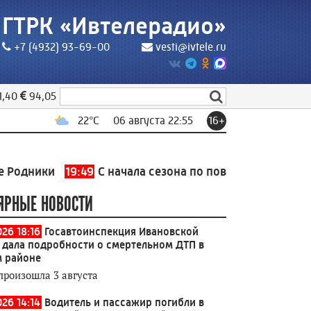
ГТРК «Ивтелерадио»
+7 (4932) 93-69-00
vesti@ivtele.ru
1,40
94,05
22
°C
06 августа 22:55
16+
и
19:49
С начала сезона по поводу укусов клещей жите
ЯРНЫЕ НОВОСТИ
026 18:16
Госавтоинспекция Ивановской
 дала подробности о смертельном ДТП в
 районе
произошла 3 августа
026 14:14
Водитель и пассажир погибли в