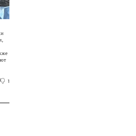
ки
м,
акже
яют
1