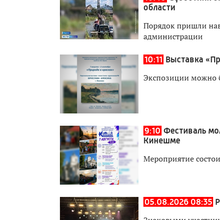
области
Порядок пришли нав
администрации
10:11
Выставка «Пр
Экспозиции можно бу
9:10
Фестиваль мо
Кинешме
Мероприятие состоит
05.08.2026 08:35
Р
Знаковыми участник