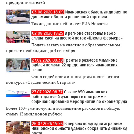
предпринимателей
03.08.2026 18:09
Ивановская область лидирует по
динамике оборота розничной торговли
Такие данные публикует РИА Новости
02.08.2026 19:25
В регионе стартовал набор
слушателей на шестой поток «Школы фермера»
Подать заявку на участие в образовательном
проекте необходимо до 4 сентября
27.07.2026 09:38
Гранты в размере миллиона
рублей получат 22 представителя ивановских
вузов
Фонд содействия инновациям подвел итоги
конкурса «Студенческий Стартап»
27.07.2026 08:37
Свыше 450 ивановских
работодателей участвуют в программе
софинансирования мероприятий по охране труда
Более 130 - уже получили возмещение расходов на общую
сумму 13 миллионов рублей
26.07.2026 14:56
В первом полугодии аграриям
Ивановской области удалось сохранить динамику
роста