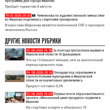
программу дня города Иваново
Пройдет торжество 8 августа
19.07.2026 20:02
Чемпионка по художественной гимнастике
из Иванова поделилась секретами тренировок
Владислава Шаронова является чемпионкой СНГ и призером
чемпионата России
ДРУГИЕ НОВОСТИ РУБРИКИ
05.08.2026 19:18
За полгода Центробанк выявил в
Ивановской области 10 фальшивок
Это на 13 банкнот меньше, чем за аналогичный
период прошлого года
04.08.2026 20:16
Площади под зерновыми и
зернобобовыми культурами в Ивановской
области незначительно увеличились
Прирост составил 0,3%
03.08.2026 19:09
Первые итоги образовательного
проекта «Жизненный цикл продукта» подвели в
Иванове
Он стартовал в марте и объединил 70