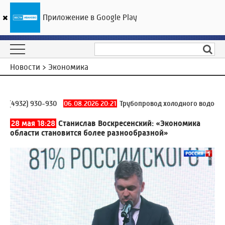
Приложение в Google Play
ГТРК «Ивтелерадио»
21
°C
07 августа 00:27
Новости > Экономика
 (4932) 930-930
06.08.2026 20:21
Трубопровод холодного водоснабж
28 мая 18:28
Станислав Воскресенский: «Экономика
области становится более разнообразной»