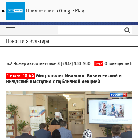
Приложение в Google Play
ГТРК «Ивтелерадио»
22
°C
07 августа 07:45
Новости > Культура
х! Номер автоответчика:
8 (4932) 930-930
5:42
Оповещение БПЛА И
1 июня 18:44
Митрополит Иваново-Вознесенский и
Вичугский выступил с публичной лекцией