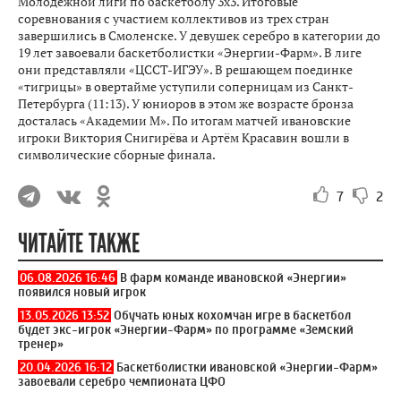
Молодежной лиги по баскетболу 3x3. Итоговые
соревнования с участием коллективов из трех стран
завершились в Смоленске. У девушек серебро в категории до
19 лет завоевали баскетболистки «Энергии-Фарм». В лиге
они представляли «ЦССТ-ИГЭУ». В решающем поединке
«тигрицы» в овертайме уступили соперницам из Санкт-
Петербурга (11:13). У юниоров в этом же возрасте бронза
досталась «Академии М». По итогам матчей ивановские
игроки Виктория Снигирёва и Артём Красавин вошли в
символические сборные финала.
7
2
ЧИТАЙТЕ ТАКЖЕ
06.08.2026 16:46
В фарм команде ивановской «Энергии»
появился новый игрок
13.05.2026 13:52
Обучать юных кохомчан игре в баскетбол
будет экс-игрок «Энергии-Фарм» по программе «Земский
тренер»
20.04.2026 16:12
Баскетболистки ивановской «Энергии-Фарм»
завоевали серебро чемпионата ЦФО