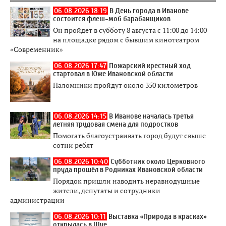
06.08.2026 18:19
В День города в Иванове
состоится флеш-моб барабанщиков
Он пройдет в субботу 8 августа с 11:00 до 14:00
на площадке рядом с бывшим кинотеатром
«Современник»
06.08.2026 17:47
Пожарский крестный ход
стартовал в Юже Ивановской области
Паломники пройдут около 350 километров
06.08.2026 14:15
В Иванове началась третья
летняя трудовая смена для подростков
Помогать благоустраивать город будут свыше
сотни ребят
06.08.2026 10:40
Субботник около Церковного
пруда прошёл в Родниках Ивановской области
Порядок пришли наводить неравнодушные
жители, депутаты и сотрудники
администрации
06.08.2026 10:11
Выставка «Природа в красках»
открылась в Шуе