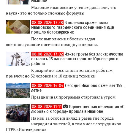
Иванове
Молодые ивановские ученые доказали, что
наука - это не только сложные формулы
08.08.2026 17:28
В полевом храме полка
Ивановского гвардейского соединения ВДВ
прошло богослужение
После выполнения боевых задач
военнослужащие посетили походную церковь
08.08.2026 17:02
Из-за грозы без электричества
осталось 15 населенных пунктов Юрьевецкого
района
К аварийно-восстановительным работам
привлечено 32 человека и 10 единиц техники
08.08.2026 14:04
Сегодня Иваново отмечает 155-
летие
Праздничная программа стартовала утром
08.08.2026 11:11
Торжественная церемония «С
любовью к городу» прошла в Иванове
На ней за особый вклад в развитие города
наградили жителей, в том числе сотрудников
ГТРК «Ивтелерадио»