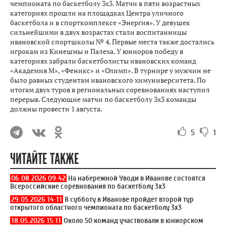
чемпионата по баскетболу 3x3. Матчи в пяти возрастных
категориях прошли на площадках Центра уличного
баскетбола и в спорткомплексе «Энергия». У девушек
сильнейшими в двух возрастах стали воспитанницы
ивановской спортшколы № 4. Первые места также достались
игрокам из Кинешмы и Палеха. У юниоров победу в
категориях забрали баскетболисты ивановских команд
«Академия М», «Феникс» и «Олимп». В турнире у мужчин не
было равных студентам ивановского химуниверситета. По
итогам двух туров в региональных соревнованиях наступил
перерыв. Следующие матчи по баскетболу 3x3 команды
должны провести 1 августа.
5
1
ЧИТАЙТЕ ТАКЖЕ
06.08.2026 09:42
На набережной Уводи в Иванове состоятся
Всероссийские соревнования по баскетболу 3x3
29.05.2026 14:11
В субботу в Иванове пройдет второй тур
открытого областного чемпионата по баскетболу 3x3
18.05.2026 15:11
Около 50 команд участвовали в юниорском