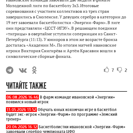
Молодежной лиги по баскетболу 3x3. Итоговые
соревнования с участием коллективов из трех стран
завершились в Смоленске. У девушек серебро в категории до
19 лет завоевали баскетболистки «Энергии-Фарм». В лиге
они представляли «ЦССТ-ИГЭУ». В решающем поединке
«тигрицы» в овертайме уступили соперницам из Санкт-
Петербурга (11:13). У юниоров в этом же возрасте бронза
досталась «Академии М». По итогам матчей ивановские
игроки Виктория Снигирёва и Артём Красавин вошли в
символические сборные финала.
7
2
ЧИТАЙТЕ ТАКЖЕ
06.08.2026 16:46
В фарм команде ивановской «Энергии»
появился новый игрок
13.05.2026 13:52
Обучать юных кохомчан игре в баскетбол
будет экс-игрок «Энергии-Фарм» по программе «Земский
тренер»
20.04.2026 16:12
Баскетболистки ивановской «Энергии-Фарм»
завоевали серебро чемпионата ЦФО