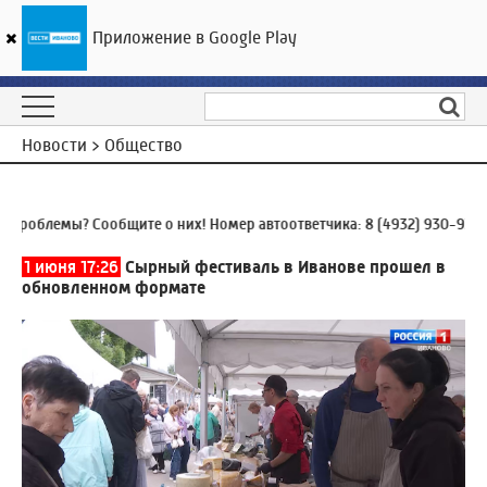
Приложение в Google Play
ГТРК «Ивтелерадио»
16
°C
09 августа 01:09
Новости > Общество
облемы? Сообщите о них! Номер автоответчика:
8 (4932) 930-930
0
1 июня 17:26
Сырный фестиваль в Иванове прошел в
обновленном формате