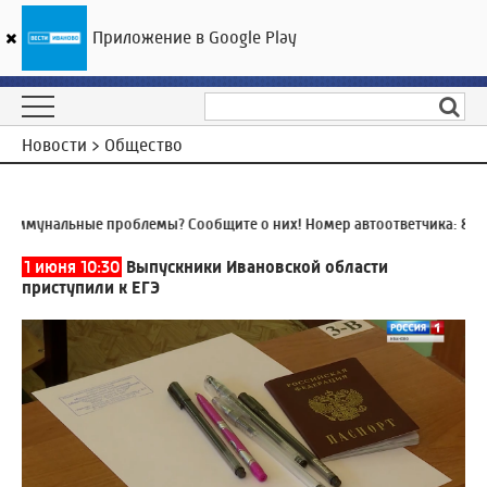
Приложение в Google Play
ГТРК «Ивтелерадио»
27
°C
06 августа 16:33
Новости > Общество
ммунальные проблемы? Сообщите о них! Номер автоответчика:
8 (493
1 июня 10:30
Выпускники Ивановской области
приступили к ЕГЭ