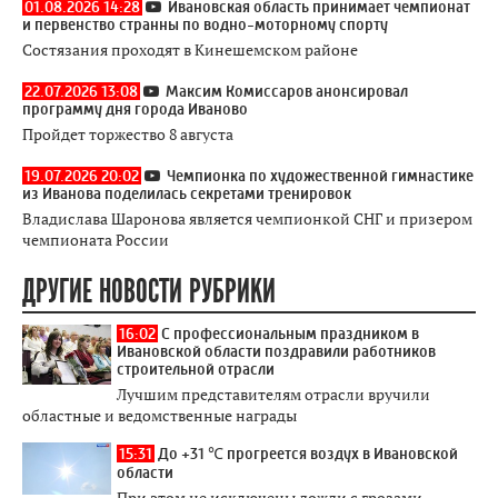
01.08.2026 14:28
Ивановская область принимает чемпионат
и первенство странны по водно-моторному спорту
Состязания проходят в Кинешемском районе
22.07.2026 13:08
Максим Комиссаров анонсировал
программу дня города Иваново
Пройдет торжество 8 августа
19.07.2026 20:02
Чемпионка по художественной гимнастике
из Иванова поделилась секретами тренировок
Владислава Шаронова является чемпионкой СНГ и призером
чемпионата России
ДРУГИЕ НОВОСТИ РУБРИКИ
16:02
С профессиональным праздником в
Ивановской области поздравили работников
строительной отрасли
Лучшим представителям отрасли вручили
областные и ведомственные награды
15:31
До +31 ℃ прогреется воздух в Ивановской
области
При этом не исключены дожди с грозами