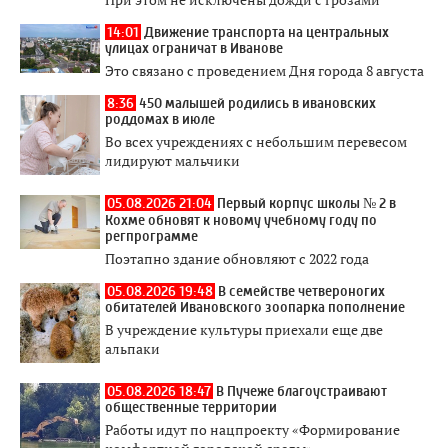
14:01
Движение транспорта на центральных
улицах ограничат в Иванове
Это связано с проведением Дня города 8 августа
8:36
450 малышей родились в ивановских
роддомах в июле
Во всех учреждениях с небольшим перевесом
лидируют мальчики
05.08.2026 21:04
Первый корпус школы № 2 в
Кохме обновят к новому учебному году по
регпрограмме
Поэтапно здание обновляют с 2022 года
05.08.2026 19:48
В семействе четвероногих
обитателей Ивановского зоопарка пополнение
В учреждение культуры приехали еще две
альпаки
05.08.2026 18:47
В Пучеже благоустраивают
общественные территории
Работы идут по нацпроекту «Формирование