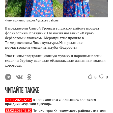
Фото: администрация Лухского района
В преддверии Святой Троицы в Лухском районе прошёл
фольклорный праздник. Он носил название «В краю
берёзовом и звонком». Мероприятие прошло в
Тимирязевском Доме культуры. На празднике
поучаствовали женщины клуба «Бодрость».
Участницы под традиционную музыку и народные песни
славили берёзку, завивали её, загадывали желания и водили
хороводы.
8
0
ЧИТАЙТЕ ТАКЖЕ
29.03.2026 12:42
В пестяковском «Солнышке» состоялся
праздник «Русский сувенир»
22.02.2026 12:20
Пенсионеры Кинешемского района отметили